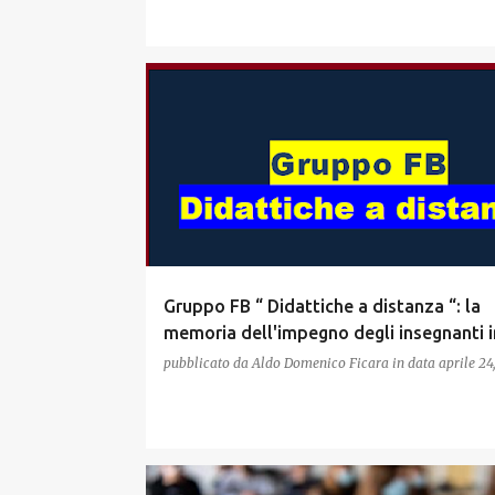
Gruppo FB “ Didattiche a distanza “: la
memoria dell'impegno degli insegnanti 
pubblicato da
Aldo Domenico Ficara
in data
aprile 24