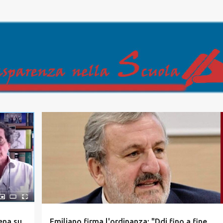
Passa ai contenuti principali
ena su
Emiliano firma l'ordinanza: "Ddi fino a fine