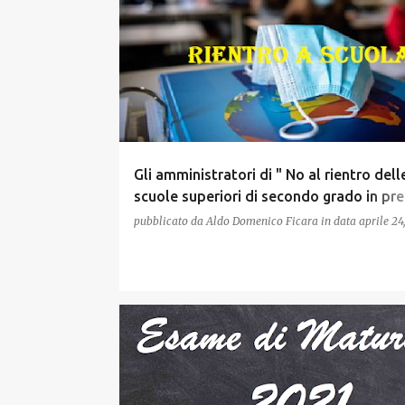
Gli amministratori di " No al rientro dell
scuole superiori di secondo grado in pr
al 100%" respingono i consigli per chiude
pubblicato da
Aldo Domenico Ficara
in data
aprile 24
gruppo