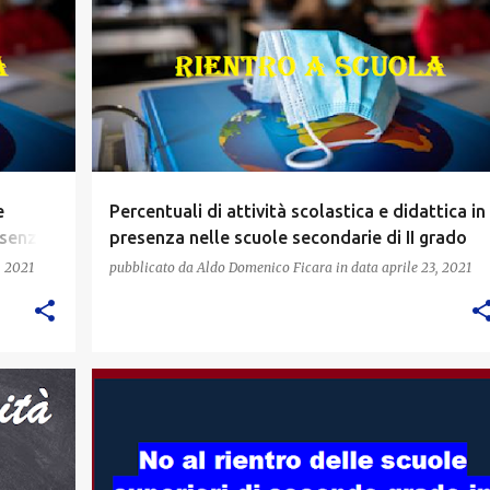
e
Percentuali di attività scolastica e didattica in
esenza
presenza nelle scuole secondarie di II grado
re il
, 2021
pubblicato da
Aldo Domenico Ficara
in data
aprile 23, 2021