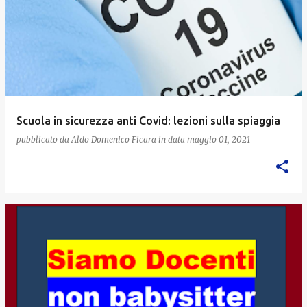
Scuola in sicurezza anti Covid: lezioni sulla spiaggia
pubblicato da
Aldo Domenico Ficara
in data
maggio 01, 2021