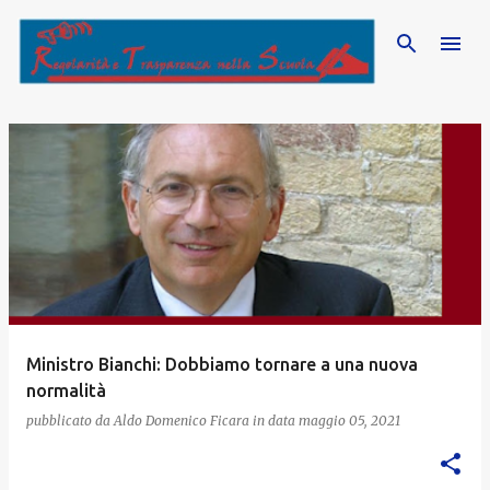
Passa ai contenuti principali
P
o
s
t
Ministro Bianchi: Dobbiamo tornare a una nuova
normalità
pubblicato da
Aldo Domenico Ficara
in data
maggio 05, 2021