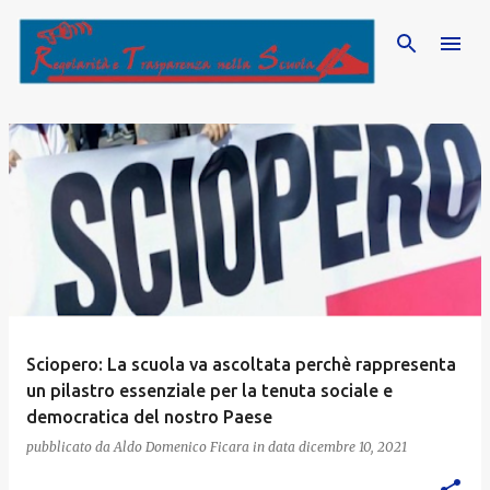
Passa ai contenuti principali
P
o
s
t
Sciopero: La scuola va ascoltata perchè rappresenta
un pilastro essenziale per la tenuta sociale e
democratica del nostro Paese
pubblicato da
Aldo Domenico Ficara
in data
dicembre 10, 2021