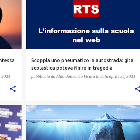
ntessa
Scoppia uno pneumatico in autostrada: gita
scolastica poteva finire in tragedia
, 2023
pubblicato da
Aldo Domenico Ficara
in data
aprile 25, 2023