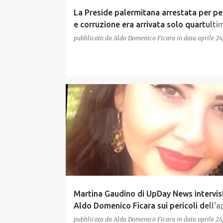
La Preside palermitana arrestata per p
e corruzione era arrivata solo quartulti
concorso a Ds 2011
pubblicato da
Aldo Domenico Ficara
in data
aprile 24
Martina Gaudino di UpDay News intervis
Aldo Domenico Ficara sui pericoli dell'a
Bikini Off
pubblicato da
Aldo Domenico Ficara
in data
aprile 24