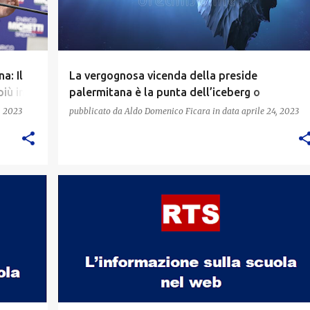
a: Il
La vergognosa vicenda della preside
iù in
palermitana è la punta dell’iceberg o
rappresenta solo un caso isolato ?
, 2023
pubblicato da
Aldo Domenico Ficara
in data
aprile 24, 2023