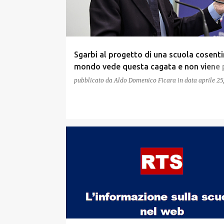
Sgarbi al progetto di una scuola cosentin
mondo vede questa cagata e non viene p
Calabria
pubblicato da
Aldo Domenico Ficara
in data
aprile 25