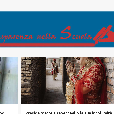
Passa ai contenuti principali
ano
Preside mette a repentaglio la sua incolumità