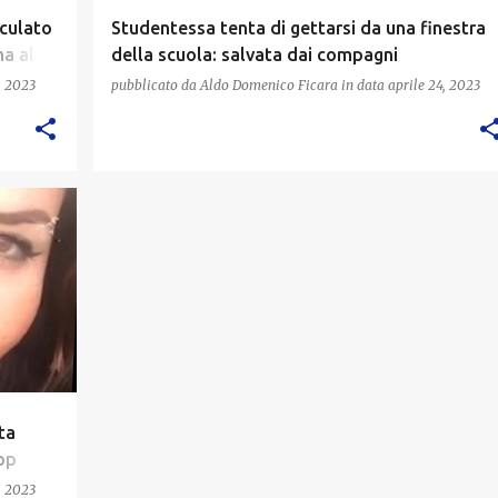
eculato
Studentessa tenta di gettarsi da una finestra
ma al
della scuola: salvata dai compagni
, 2023
pubblicato da
Aldo Domenico Ficara
in data
aprile 24, 2023
ta
pp
, 2023