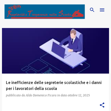
Passa ai contenuti principali
P
o
s
t
Le inefficienze delle segreterie scolastiche e i danni
per i lavoratori della scuola
pubblicato da
Aldo Domenico Ficara
in data
ottobre 12, 2025