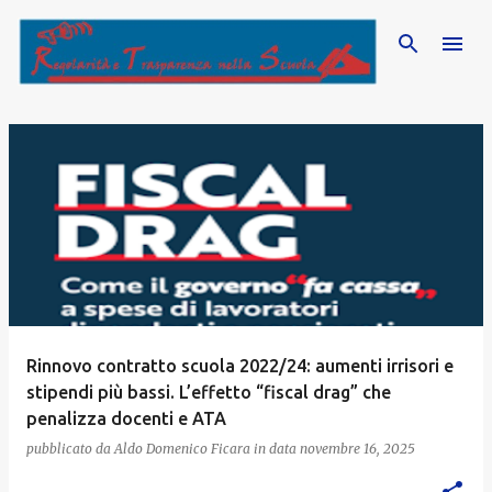
Passa ai contenuti principali
P
o
s
t
Rinnovo contratto scuola 2022/24: aumenti irrisori e
stipendi più bassi. L’effetto “fiscal drag” che
penalizza docenti e ATA
pubblicato da
Aldo Domenico Ficara
in data
novembre 16, 2025