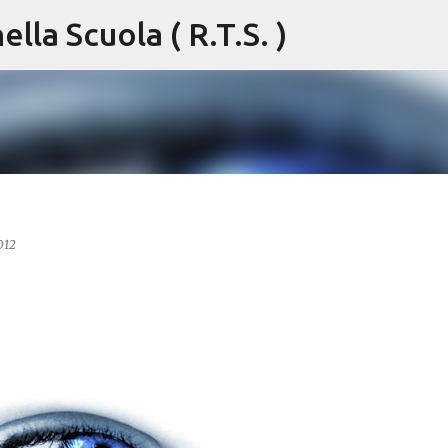
lla Scuola ( R.T.S. )
Passa ai contenuti principali
012