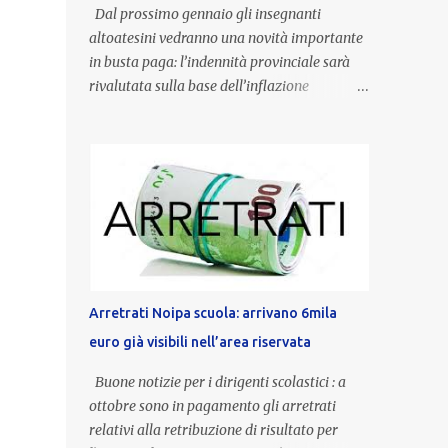
Dal prossimo gennaio gli insegnanti
altoatesini vedranno una novità importante
in busta paga: l’indennità provinciale sarà
rivalutata sulla base dell’inflazione
registrata nel triennio 2022-2024. Una
misura che porterà anche all’aumento delle
indennità di servizio, che per i docenti con
un’anzianità compresa tra 9 e 20 anni
potranno raggiungere fino a 1.002 euro lordi
annui. Il nuovo contratto provinciale
introduce inoltre un congedo speciale
dedicato alle donne vittime di violenza di
genere, in linea con la normativa nazionale e
Arretrati Noipa scuola: arrivano 6mila
con l’obiettivo di offrire maggiore tutela e
euro già visibili nell’area riservata
supporto in situazioni delicate. L’indennità
provinciale per i docenti è un unicum in
Buone notizie per i dirigenti scolastici : a
Italia: si tratta di una misura esclusiva della
ottobre sono in pagamento gli arretrati
Provincia autonoma di Bolzano, che integra
relativi alla retribuzione di risultato per
in maniera stabile lo stipendio nazionale