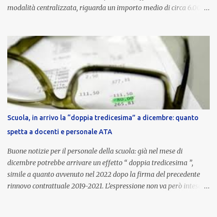
modalità centralizzata, riguarda un importo medio di circa 6.000
euro lordi , pari a 3.650 euro netti . Le somme risultano già visibili
nell’area riservata della piattaforma, insieme alla mensilità
ordinaria di ottobre . Cos’è la retribuzione di risultato La
retribuzione di risultato rappresenta la parte variabile dello
stipendio dei dirigenti scolastici. Viene corrisposta per valorizzare
la qualità dell’attività svolta, la gestione delle risorse e il
raggiungimento degli obiettivi fissati dal Ministero dell’Istruzione
e del Merito (MIM) . Per l’anno scolastico 2023/2024, il MIM ha
completato la procedura di valutazione e trasmesso i dati a NoiPA,
Scuola, in arrivo la “doppia tredicesima” a dicembre: quanto
che ha poi disposto la liquidazione automatica in busta paga . Gli
spetta a docenti e personale ATA
importi e le trattenute L’importo medio lordo riconosciuto è di 6....
Buone notizie per il personale della scuola: già nel mese di
dicembre potrebbe arrivare un effetto “ doppia tredicesima ”,
simile a quanto avvenuto nel 2022 dopo la firma del precedente
rinnovo contrattuale 2019-2021. L’espressione non va però intesa in
senso letterale: non si tratta di due mensilità piene , ma di una
tredicesima regolare a cui si sommeranno gli arretrati contrattuali