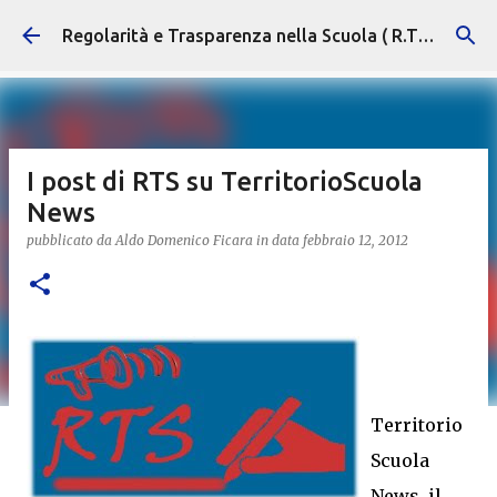
Passa ai contenuti principali
Regolarità e Trasparenza nella Scuola ( R.T.S. )
I post di RTS su TerritorioScuola
News
pubblicato da
Aldo Domenico Ficara
in data
febbraio 12, 2012
Territorio
Scuola
News, il