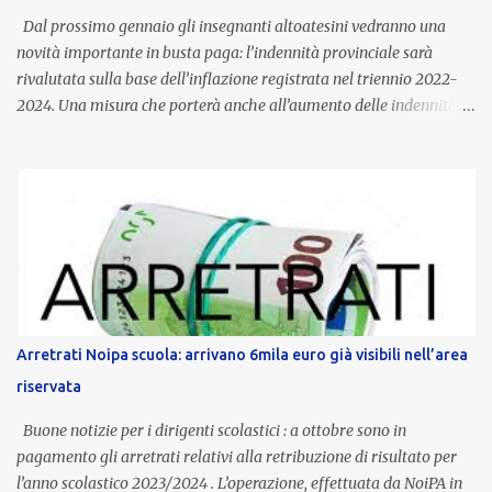
Dal prossimo gennaio gli insegnanti altoatesini vedranno una
novità importante in busta paga: l’indennità provinciale sarà
rivalutata sulla base dell’inflazione registrata nel triennio 2022-
2024. Una misura che porterà anche all’aumento delle indennità di
servizio, che per i docenti con un’anzianità compresa tra 9 e 20
anni potranno raggiungere fino a 1.002 euro lordi annui. Il nuovo
contratto provinciale introduce inoltre un congedo speciale
dedicato alle donne vittime di violenza di genere, in linea con la
normativa nazionale e con l’obiettivo di offrire maggiore tutela e
supporto in situazioni delicate. L’indennità provinciale per i docenti
è un unicum in Italia: si tratta di una misura esclusiva della
Provincia autonoma di Bolzano, che integra in maniera stabile lo
stipendio nazionale grazie alle prerogative garantite
Arretrati Noipa scuola: arrivano 6mila euro già visibili nell’area
dall’autonomia locale. Non è un bonus temporaneo né un
riservata
compenso accessorio, ma una voce strutturale di retribuzione,
aggiornata periodicamente in base al cost...
Buone notizie per i dirigenti scolastici : a ottobre sono in
pagamento gli arretrati relativi alla retribuzione di risultato per
l’anno scolastico 2023/2024 . L’operazione, effettuata da NoiPA in