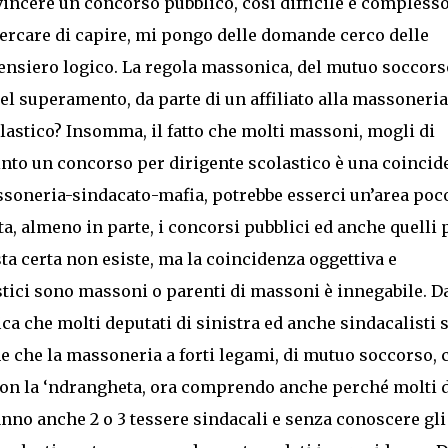
vincere un concorso pubblico, così difficile e complesso
cercare di capire, mi pongo delle domande cerco delle
ensiero logico. La regola massonica, del mutuo soccors
el superamento, da parte di un affiliato alla massoneria,
astico? Insomma, il fatto che molti massoni, mogli di
nto un concorso per dirigente scolastico è una coincid
ssoneria-sindacato-mafia, potrebbe esserci un’area poc
ta, almeno in parte, i concorsi pubblici ed anche quelli 
ta certa non esiste, ma la coincidenza oggettiva e
stici sono massoni o parenti di massoni è innegabile. D
ica che molti deputati di sinistra ed anche sindacalisti 
che che la massoneria a forti legami, di mutuo soccorso, 
 con la ‘ndrangheta, ora comprendo anche perché molti 
nno anche 2 o 3 tessere sindacali e senza conoscere gli