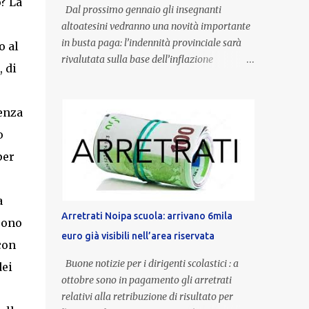
? La
Dal prossimo gennaio gli insegnanti
altoatesini vedranno una novità importante
in busta paga: l’indennità provinciale sarà
o al
rivalutata sulla base dell’inflazione
 di
registrata nel triennio 2022-2024. Una
misura che porterà anche all’aumento delle
indennità di servizio, che per i docenti con
enza
un’anzianità compresa tra 9 e 20 anni
o
potranno raggiungere fino a 1.002 euro lordi
per
annui. Il nuovo contratto provinciale
introduce inoltre un congedo speciale
dedicato alle donne vittime di violenza di
a
genere, in linea con la normativa nazionale e
Arretrati Noipa scuola: arrivano 6mila
sono
con l’obiettivo di offrire maggiore tutela e
euro già visibili nell’area riservata
supporto in situazioni delicate. L’indennità
con
provinciale per i docenti è un unicum in
Buone notizie per i dirigenti scolastici : a
dei
Italia: si tratta di una misura esclusiva della
ottobre sono in pagamento gli arretrati
Provincia autonoma di Bolzano, che integra
relativi alla retribuzione di risultato per
in maniera stabile lo stipendio nazionale