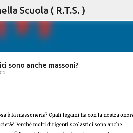
lla Scuola ( R.T.S. )
Passa ai contenuti principali
tici sono anche massoni?
012
sa è la massoneria? Quali legami ha con la nostra onor
cietà? Perché molti dirigenti scolastici sono anche