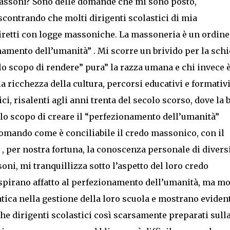
ssoni? Sono delle domande che mi sono posto,
scontrando che molti dirigenti scolastici di mia
iretti con logge massoniche. La massoneria è un ordine
namento dell’umanità” . Mi scorre un brivido per la schi
 lo scopo di rendere” pura” la razza umana e chi invece 
 la ricchezza della cultura, percorsi educativi e formativi
i, risalenti agli anni trenta del secolo scorso, dove la 
llo scopo di creare il “perfezionamento dell’umanità”
domando come è conciliabile il credo massonico, con il
, per nostra fortuna, la conoscenza personale di divers
ni, mi tranquillizza sotto l’aspetto del loro credo
spirano affatto al perfezionamento dell’umanità, ma mo
tica nella gestione della loro scuola e mostrano eviden
he dirigenti scolastici così scarsamente preparati sull