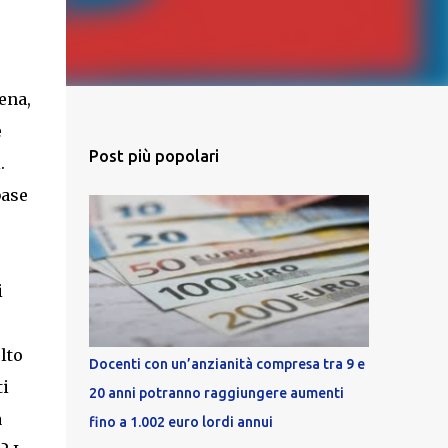
ena,
è
Post più popolari
.
base
i
lto
Docenti con un’anzianità compresa tra 9 e
ti
20 anni potranno raggiungere aumenti
a
fino a 1.002 euro lordi annui