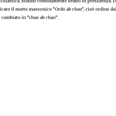
colastica, stanno comodamente seduti in presidenza. D
ficato il motto massonico “Ordo ab chao”, cioè ordine da
 cambiato in “chao ab chao”.