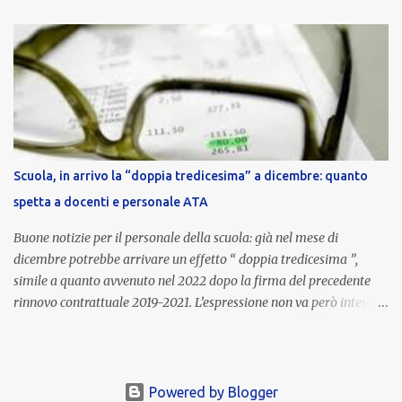
nell’area riservata della piattaforma, insieme alla mensilità
ordinaria di ottobre . Cos’è la retribuzione di risultato La
retribuzione di risultato rappresenta la parte variabile dello
stipendio dei dirigenti scolastici. Viene corrisposta per valorizzare
la qualità dell’attività svolta, la gestione delle risorse e il
raggiungimento degli obiettivi fissati dal Ministero dell’Istruzione
e del Merito (MIM) . Per l’anno scolastico 2023/2024, il MIM ha
completato la procedura di valutazione e trasmesso i dati a NoiPA,
Scuola, in arrivo la “doppia tredicesima” a dicembre: quanto
che ha poi disposto la liquidazione automatica in busta paga . Gli
spetta a docenti e personale ATA
importi e le trattenute L’importo medio lordo riconosciuto è di 6....
Buone notizie per il personale della scuola: già nel mese di
dicembre potrebbe arrivare un effetto “ doppia tredicesima ”,
simile a quanto avvenuto nel 2022 dopo la firma del precedente
rinnovo contrattuale 2019-2021. L’espressione non va però intesa in
senso letterale: non si tratta di due mensilità piene , ma di una
tredicesima regolare a cui si sommeranno gli arretrati contrattuali
dovuti al nuovo accordo per il comparto scuola . In pratica,
un’integrazione straordinaria che, pur non raggiungendo l’importo
Powered by Blogger