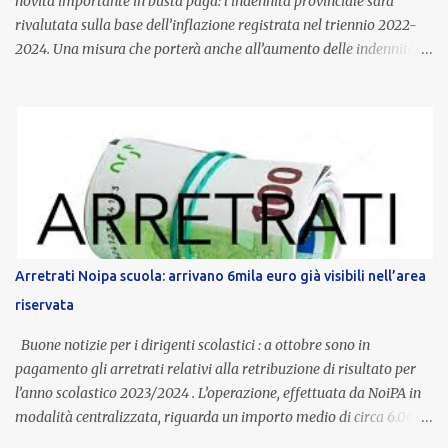
novità importante in busta paga: l’indennità provinciale sarà
rivalutata sulla base dell’inflazione registrata nel triennio 2022-
2024. Una misura che porterà anche all’aumento delle indennità di
servizio, che per i docenti con un’anzianità compresa tra 9 e 20
anni potranno raggiungere fino a 1.002 euro lordi annui. Il nuovo
contratto provinciale introduce inoltre un congedo speciale
dedicato alle donne vittime di violenza di genere, in linea con la
normativa nazionale e con l’obiettivo di offrire maggiore tutela e
supporto in situazioni delicate. L’indennità provinciale per i docenti
è un unicum in Italia: si tratta di una misura esclusiva della
Provincia autonoma di Bolzano, che integra in maniera stabile lo
stipendio nazionale grazie alle prerogative garantite
Arretrati Noipa scuola: arrivano 6mila euro già visibili nell’area
dall’autonomia locale. Non è un bonus temporaneo né un
riservata
compenso accessorio, ma una voce strutturale di retribuzione,
aggiornata periodicamente in base al cost...
Buone notizie per i dirigenti scolastici : a ottobre sono in
pagamento gli arretrati relativi alla retribuzione di risultato per
l’anno scolastico 2023/2024 . L’operazione, effettuata da NoiPA in
modalità centralizzata, riguarda un importo medio di circa 6.000
euro lordi , pari a 3.650 euro netti . Le somme risultano già visibili