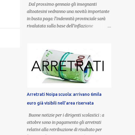
Dal prossimo gennaio gli insegnanti
altoatesini vedranno una novità importante
in busta paga: l’indennità provinciale sarà
rivalutata sulla base dell’inflazione
registrata nel triennio 2022-2024. Una
misura che porterà anche all’aumento delle
indennità di servizio, che per i docenti con
un’anzianità compresa tra 9 e 20 anni
potranno raggiungere fino a 1.002 euro lordi
annui. Il nuovo contratto provinciale
introduce inoltre un congedo speciale
dedicato alle donne vittime di violenza di
genere, in linea con la normativa nazionale e
Arretrati Noipa scuola: arrivano 6mila
con l’obiettivo di offrire maggiore tutela e
euro già visibili nell’area riservata
supporto in situazioni delicate. L’indennità
provinciale per i docenti è un unicum in
Buone notizie per i dirigenti scolastici : a
Italia: si tratta di una misura esclusiva della
ottobre sono in pagamento gli arretrati
Provincia autonoma di Bolzano, che integra
relativi alla retribuzione di risultato per
in maniera stabile lo stipendio nazionale