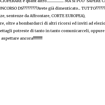
PERARE e quant'altro........................ MA SI PUO' SAPERE 
CORSO DS?????????Avete già dimenticato... TUTTO??????
nze, sentenze da Affrontare, CORTE EUROPEA),
tre a bombardarci di altri ricorsi ed inviti ad elezi
ettagli potreste di tanto in tanto comunicarceli, oppure
spettare ancora!!!!!!!!!!