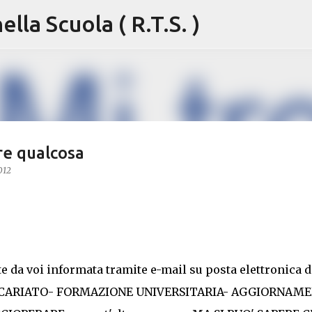
lla Scuola ( R.T.S. )
Passa ai contenuti principali
re qualcosa
012
e da voi informata tramite e-mail su posta elettronica d
RECARIATO- FORMAZIONE UNIVERSITARIA- AGGIORNAME