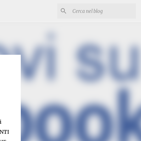
i
NTI