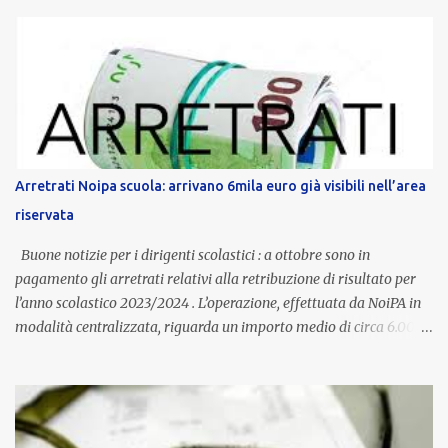
anni potranno raggiungere fino a 1.002 euro lordi annui. Il nuovo
contratto provinciale introduce inoltre un congedo speciale
dedicato alle donne vittime di violenza di genere, in linea con la
normativa nazionale e con l’obiettivo di offrire maggiore tutela e
supporto in situazioni delicate. L’indennità provinciale per i docenti
è un unicum in Italia: si tratta di una misura esclusiva della
Provincia autonoma di Bolzano, che integra in maniera stabile lo
stipendio nazionale grazie alle prerogative garantite
Arretrati Noipa scuola: arrivano 6mila euro già visibili nell’area
dall’autonomia locale. Non è un bonus temporaneo né un
riservata
compenso accessorio, ma una voce strutturale di retribuzione,
aggiornata periodicamente in base al cost...
Buone notizie per i dirigenti scolastici : a ottobre sono in
pagamento gli arretrati relativi alla retribuzione di risultato per
l’anno scolastico 2023/2024 . L’operazione, effettuata da NoiPA in
modalità centralizzata, riguarda un importo medio di circa 6.000
euro lordi , pari a 3.650 euro netti . Le somme risultano già visibili
nell’area riservata della piattaforma, insieme alla mensilità
ordinaria di ottobre . Cos’è la retribuzione di risultato La
retribuzione di risultato rappresenta la parte variabile dello
stipendio dei dirigenti scolastici. Viene corrisposta per valorizzare