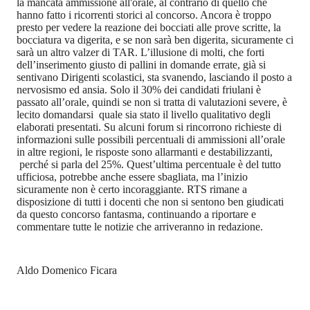
la mancata ammissione all'orale, al contrario di quello che
hanno fatto i ricorrenti storici al concorso. Ancora è troppo
presto per vedere la reazione dei bocciati alle prove scritte, la
bocciatura va digerita, e se non sarà ben digerita, sicuramente ci
sarà un altro valzer di TAR. L’illusione di molti, che forti
dell’inserimento giusto di pallini in domande errate, già si
sentivano Dirigenti scolastici, sta svanendo, lasciando il posto a
nervosismo ed ansia. Solo il 30% dei candidati friulani è
passato all’orale, quindi se non si tratta di valutazioni severe, è
lecito domandarsi
quale sia stato il livello qualitativo degli
elaborati presentati. Su alcuni forum si rincorrono richieste di
informazioni sulle possibili percentuali di ammissioni all’orale
in altre regioni, le risposte sono allarmanti e destabilizzanti,
perché si parla del 25%. Quest’ultima percentuale è del tutto
ufficiosa, potrebbe anche essere sbagliata, ma l’inizio
sicuramente non è certo incoraggiante. RTS rimane a
disposizione di tutti i docenti che non si sentono ben giudicati
da questo concorso fantasma, continuando a riportare e
commentare tutte le notizie che arriveranno in redazione.
Aldo Domenico Ficara