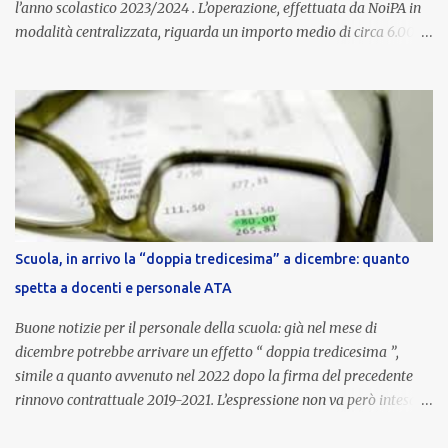
l’anno scolastico 2023/2024 . L’operazione, effettuata da NoiPA in
modalità centralizzata, riguarda un importo medio di circa 6.000
euro lordi , pari a 3.650 euro netti . Le somme risultano già visibili
nell’area riservata della piattaforma, insieme alla mensilità
ordinaria di ottobre . Cos’è la retribuzione di risultato La
retribuzione di risultato rappresenta la parte variabile dello
stipendio dei dirigenti scolastici. Viene corrisposta per valorizzare
la qualità dell’attività svolta, la gestione delle risorse e il
raggiungimento degli obiettivi fissati dal Ministero dell’Istruzione
e del Merito (MIM) . Per l’anno scolastico 2023/2024, il MIM ha
completato la procedura di valutazione e trasmesso i dati a NoiPA,
Scuola, in arrivo la “doppia tredicesima” a dicembre: quanto
che ha poi disposto la liquidazione automatica in busta paga . Gli
spetta a docenti e personale ATA
importi e le trattenute L’importo medio lordo riconosciuto è di 6....
Buone notizie per il personale della scuola: già nel mese di
dicembre potrebbe arrivare un effetto “ doppia tredicesima ”,
simile a quanto avvenuto nel 2022 dopo la firma del precedente
rinnovo contrattuale 2019-2021. L’espressione non va però intesa in
senso letterale: non si tratta di due mensilità piene , ma di una