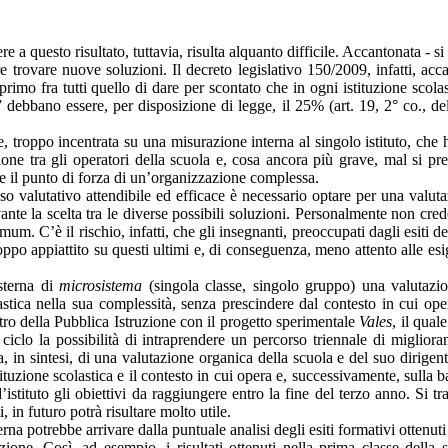
 a questo risultato, tuttavia, risulta alquanto difficile. Accantonata - si
e trovare nuove soluzioni. Il decreto legislativo 150/2009, infatti, acc
primo fra tutti quello di dare per scontato che in ogni istituzione scolas
i” debbano essere, per disposizione di legge,
il
25% (art. 19, 2° co., de
, troppo incentrata su una misurazione interna al singolo istituto, che 
one tra gli operatori della scuola e, cosa ancora più grave, mal si pre
e il punto di forza di un’organizzazione complessa.
 valutativo attendibile ed efficace è necessario optare per una valut
vante la scelta tra le diverse possibili soluzioni. Personalmente non cre
um. C’è il rischio, infatti, che gli insegnanti, preoccupati dagli esiti dei
oppo appiattito su questi ultimi e, di conseguenza, meno attento alle es
esterna di
microsistema
(singola classe, singolo gruppo) una valutazi
lastica nella sua complessità, senza prescindere dal contesto in cui ope
tro della Pubblica Istruzione con il progetto sperimentale
Vales
, il qual
 ciclo la possibilità di intraprendere un percorso triennale di miglior
ta, in sintesi, di una valutazione organica della scuola e del suo dirigen
ituzione scolastica e il contesto in cui opera e, successivamente, sulla b
istituto gli obiettivi da raggiungere entro la fine del terzo anno. Si tra
in futuro potrà risultare molto utile.
erna potrebbe arrivare dalla puntuale analisi degli esiti formativi ottenuti
uzione. Così, ad esempio, i risultati ottenuti nella prima classe della 