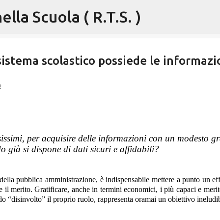
lla Scuola ( R.T.S. )
Passa ai contenuti principali
 sistema scolastico possiede le informazi
2
sissimi, per acquisire delle informazioni con un modesto g
 già si dispone di dati sicuri e affidabili?
 della pubblica amministrazione, è indispensabile mettere a punto un ef
e il merito. Gratificare, anche in termini economici, i più capaci e merit
do “disinvolto” il proprio ruolo, rappresenta oramai un obiettivo ineludib