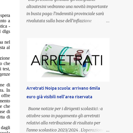
altoatesini vedranno una novità importante
in busta paga: l’indennità provinciale sarà
 spera
anto a
rivalutata sulla base dell’inflazione
tica -
registrata nel triennio 2022-2024. Una
l dlgs
misura che porterà anche all’aumento delle
ha nel
indennità di servizio, che per i docenti con
sta al
un’anzianità compresa tra 9 e 20 anni
potranno raggiungere fino a 1.002 euro lordi
azione
do che
annui. Il nuovo contratto provinciale
 test,
introduce inoltre un congedo speciale
igenze
dedicato alle donne vittime di violenza di
one di
genere, in linea con la normativa nazionale e
Arretrati Noipa scuola: arrivano 6mila
ra. In
con l’obiettivo di offrire maggiore tutela e
e offre
euro già visibili nell’area riservata
supporto in situazioni delicate. L’indennità
amento
te che
provinciale per i docenti è un unicum in
Buone notizie per i dirigenti scolastici : a
ase di
Italia: si tratta di una misura esclusiva della
ottobre sono in pagamento gli arretrati
tta di
Provincia autonoma di Bolzano, che integra
relativi alla retribuzione di risultato per
 dagli
in maniera stabile lo stipendio nazionale
l’anno scolastico 2023/2024 . L’operazione,
scuola