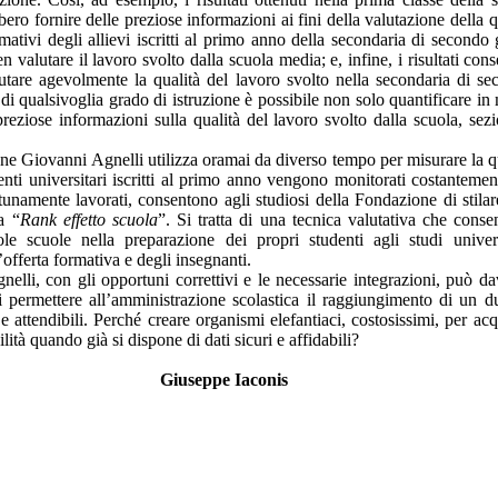
ro fornire delle preziose informazioni ai fini della valutazione della q
rmativi degli allievi iscritti al primo anno della secondaria di secondo
 valutare il lavoro svolto dalla scuola media; e, infine, i risultati cons
utare agevolmente la qualità del lavoro svolto nella secondaria di s
 di qualsivoglia grado di istruzione è possibile non solo quantificare i
preziose informazioni sulla qualità del lavoro svolto dalla scuola, sez
one Giovanni Agnelli utilizza oramai da diverso tempo per misurare la q
nti universitari iscritti al primo anno vengono monitorati costantemen
rtunamente lavorati, consentono agli studiosi della Fondazione di stila
a “
Rank effetto scuola
”. Si tratta di una tecnica valutativa che conse
le scuole nella preparazione dei propri studenti agli studi univers
’offerta formativa e degli insegnanti.
elli, con gli opportuni correttivi e le necessarie integrazioni, può d
 permettere all’amministrazione scolastica il raggiungimento di un d
 e attendibili. Perché creare organismi elefantiaci, costosissimi, per acq
ità quando già si dispone di dati sicuri e affidabili?
Giuseppe Iaconis