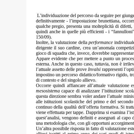
L’individuazione del percorso da seguire per giungere
definitivamente - l’impostazione brunettiana, occorr
qualche pregio, presenta una molteplicità di difetti, 
quindi anche in quelle più efficienti - i “fannullon
150/09).
Inoltre, la valutazione della
performance
individuale
dirigente il suo cardine, crea un’anomala competizi
gioco di squadra che, invece, dovrebbe rappresentar
Appare evidente che per mettere a punto un processo
esterna. Anche in questo caso, tuttavia, non è irrile
l’attuale assetto delle prove
Invalsi
rappresenti l’optim
impostino un percorso didattico/formativo rigido, tr
di contesto e del singolo allievo.
Occorre quindi affiancare all’attuale valutazione 
mesosistema
capace di analizzare l’istituzione sco
questa direzione sembra voler andare l’attuale minis
alle istituzioni scolastiche del primo e del secondo
continuo della qualità dell’offerta formativa. Si trat
viene effettuata per tappe. Dapprima si esamina l’ist
quest’analisi, vengono definiti e assegnati al capo d’
una metodologia che, con gli opportuni accorgimenti, 
Un’altra possibile risposta in fatto di valutazione est
allievi iscritti al primo anno dei vari gradi di istr