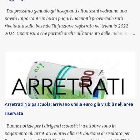
Dal prossimo gennaio gli insegnanti altoatesini vedranno una
novità importante in busta paga: l’indennità provinciale sarà
rivalutata sulla base dell’inflazione registrata nel triennio 2022-
2024. Una misura che porterà anche all’aumento delle indennità di
servizio, che per i docenti con un’anzianità compresa tra 9 e 20
anni potranno raggiungere fino a 1.002 euro lordi annui. Il nuovo
contratto provinciale introduce inoltre un congedo speciale
dedicato alle donne vittime di violenza di genere, in linea con la
normativa nazionale e con l’obiettivo di offrire maggiore tutela e
supporto in situazioni delicate. L’indennità provinciale per i docenti
è un unicum in Italia: si tratta di una misura esclusiva della
Provincia autonoma di Bolzano, che integra in maniera stabile lo
stipendio nazionale grazie alle prerogative garantite
Arretrati Noipa scuola: arrivano 6mila euro già visibili nell’area
dall’autonomia locale. Non è un bonus temporaneo né un
riservata
compenso accessorio, ma una voce strutturale di retribuzione,
aggiornata periodicamente in base al cost...
Buone notizie per i dirigenti scolastici : a ottobre sono in
pagamento gli arretrati relativi alla retribuzione di risultato per