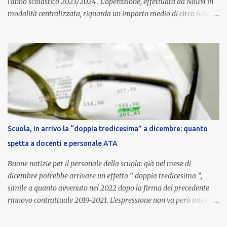
l’anno scolastico 2023/2024 . L’operazione, effettuata da NoiPA in
modalità centralizzata, riguarda un importo medio di circa 6.000
euro lordi , pari a 3.650 euro netti . Le somme risultano già visibili
nell’area riservata della piattaforma, insieme alla mensilità
ordinaria di ottobre . Cos’è la retribuzione di risultato La
retribuzione di risultato rappresenta la parte variabile dello
stipendio dei dirigenti scolastici. Viene corrisposta per valorizzare
la qualità dell’attività svolta, la gestione delle risorse e il
raggiungimento degli obiettivi fissati dal Ministero dell’Istruzione
e del Merito (MIM) . Per l’anno scolastico 2023/2024, il MIM ha
completato la procedura di valutazione e trasmesso i dati a NoiPA,
Scuola, in arrivo la “doppia tredicesima” a dicembre: quanto
che ha poi disposto la liquidazione automatica in busta paga . Gli
spetta a docenti e personale ATA
importi e le trattenute L’importo medio lordo riconosciuto è di 6....
Buone notizie per il personale della scuola: già nel mese di
dicembre potrebbe arrivare un effetto “ doppia tredicesima ”,
simile a quanto avvenuto nel 2022 dopo la firma del precedente
rinnovo contrattuale 2019-2021. L’espressione non va però intesa in
senso letterale: non si tratta di due mensilità piene , ma di una
tredicesima regolare a cui si sommeranno gli arretrati contrattuali