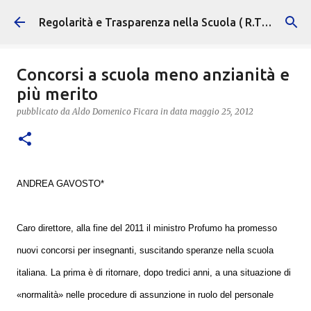
Passa ai contenuti principali
Regolarità e Trasparenza nella Scuola ( R.T.S. )
Concorsi a scuola meno anzianità e
più merito
pubblicato da
Aldo Domenico Ficara
in data
maggio 25, 2012
ANDREA GAVOSTO*
Caro direttore, alla fine del 2011 il ministro Profumo ha promesso
nuovi concorsi per insegnanti, suscitando speranze nella scuola
italiana. La prima è di ritornare, dopo tredici anni, a una situazione di
«normalità» nelle procedure di assunzione in ruolo del personale