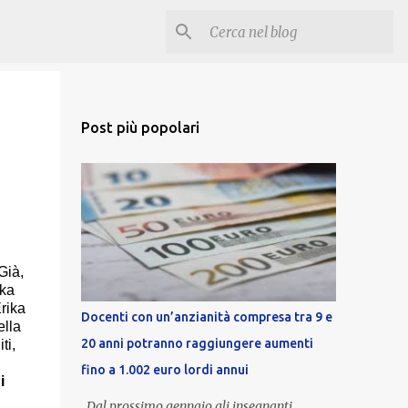
Post più popolari
Già,
ika
Erika
Docenti con un’anzianità compresa tra 9 e
ella
20 anni potranno raggiungere aumenti
ti,
fino a 1.002 euro lordi annui
i
Dal prossimo gennaio gli insegnanti