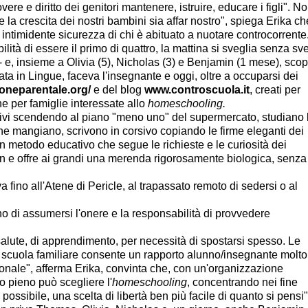
ere e diritto dei genitori mantenere, istruire, educare i figli". Noi
e la crescita dei nostri bambini sia affar nostro", spiega Erika c
e e intimidente sicurezza di chi è abituato a nuotare controcorrente
lità di essere il primo di quattro, la mattina si sveglia senza sve
o - e, insieme a Olivia (5), Nicholas (3) e Benjamin (1 mese), scopr
a in Lingue, faceva l'insegnante e oggi, oltre a occuparsi dei
oneparentale.org/
e del blog
www.controscuola.it
, creati per
e per famiglie interessate allo
homeschooling.
ativi scendendo al piano "meno uno" del supermercato, studiano 
e mangiano, scrivono in corsivo copiando le firme eleganti dei
un metodo educativo che segue le richieste e le curiosità dei
in e offre ai grandi una merenda rigorosamente biologica, senza
 fino all'Atene di Pericle, al trapassato remoto di sedersi o al
no di assumersi l'onere e la responsabilità di provvedere
di salute, di apprendimento, per necessità di spostarsi spesso. Le
la scuola familiare consente un rapporto alunno/insegnante molto
zionale", afferma Erika, convinta che, con un'organizzazione
o pieno può scegliere l'
homeschooling
, concentrando nei fine
a possibile, una scelta di libertà ben più facile di quanto si pensi"