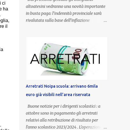
 ci
altoatesini vedranno una novità importante
he ha
in busta paga: l’indennità provinciale sarà
.
rivalutata sulla base dell’inflazione
glia,
e il
registrata nel triennio 2022-2024. Una
misura che porterà anche all’aumento delle
indennità di servizio, che per i docenti con
un’anzianità compresa tra 9 e 20 anni
la
potranno raggiungere fino a 1.002 euro lordi
annui. Il nuovo contratto provinciale
introduce inoltre un congedo speciale
dedicato alle donne vittime di violenza di
genere, in linea con la normativa nazionale e
Arretrati Noipa scuola: arrivano 6mila
con l’obiettivo di offrire maggiore tutela e
euro già visibili nell’area riservata
supporto in situazioni delicate. L’indennità
provinciale per i docenti è un unicum in
Buone notizie per i dirigenti scolastici : a
Italia: si tratta di una misura esclusiva della
ottobre sono in pagamento gli arretrati
Provincia autonoma di Bolzano, che integra
relativi alla retribuzione di risultato per
in maniera stabile lo stipendio nazionale
.
l’anno scolastico 2023/2024 . L’operazione,