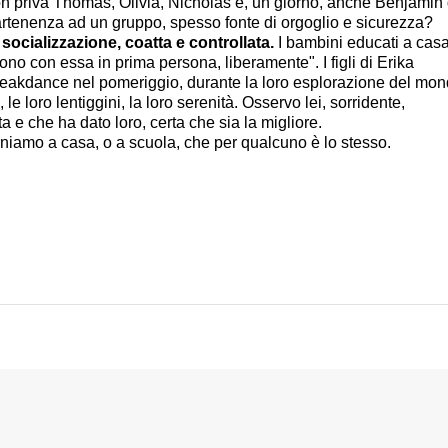
e non priva Thomas, Olivia, Nicholas e, un giorno, anche Benjamin 
partenenza ad un gruppo, spesso fonte di orgoglio e sicurezza?
 socializzazione, coatta e controllata.
I bambini educati a cas
ono con essa in prima persona, liberamente". I figli di Erika
 breakdance nel pomeriggio, durante la loro esplorazione del mo
 loro lentiggini, la loro serenità. Osservo lei, sorridente,
ta e che ha dato loro, certa che sia la migliore.
niamo a casa, o a scuola, che per qualcuno è lo stesso.