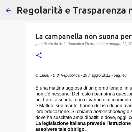
Regolarità e Trasparenza ne
La campanella non suona per
pubblicato da
Aldo Domenico Ficara
in data
maggio 22, 2
di Elasti - D di Repubblica - 19 maggio 2012 - pag. 40
È una mattina uggiosa di un giorno feriale, in 
non c'è nessuno. Del resto i bambini a quest'ora s
no. Loro, a scuola, non ci vanno e al momento so
e Matteo, suo marito, hanno deciso di non mand
loro educazione. Si chiama
homeschooling
o s
dove ha suscitato ampi dibattiti e dove, oggi, con
La legislazione italiana prevede l'istruzione
assolvere tale obbligo.