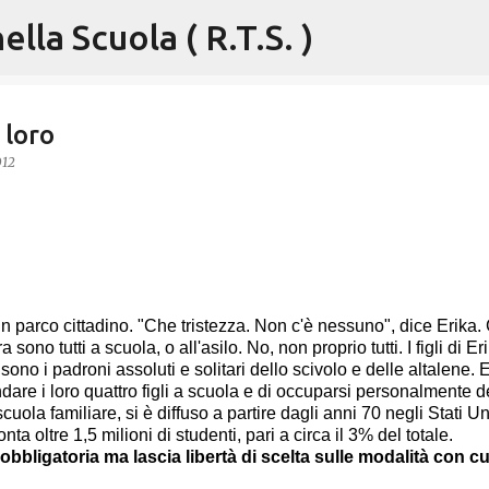
lla Scuola ( R.T.S. )
Passa ai contenuti principali
 loro
012
un parco cittadino. "Che tristezza. Non c'è nessuno", dice Erika. 
ono tutti a scuola, o all'asilo. No, non proprio tutti. I figli di Er
no i padroni assoluti e solitari dello scivolo e delle altalene. 
are i loro quattro figli a scuola e di occuparsi personalmente d
cuola familiare, si è diffuso a partire dagli anni 70 negli Stati Uni
ta oltre 1,5 milioni di studenti, pari a circa il 3% del totale.
 obbligatoria ma lascia libertà di scelta sulle modalità con cu