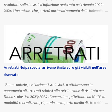
rivalutata sulla base dell’inflazione registrata nel triennio 2022-
2024. Una misura che porterà anche all’aumento delle indennità di
servizio, che per i docenti con un’anzianità compresa tra 9 e 20
anni potranno raggiungere fino a 1.002 euro lordi annui. Il nuovo
contratto provinciale introduce inoltre un congedo speciale
dedicato alle donne vittime di violenza di genere, in linea con la
normativa nazionale e con l’obiettivo di offrire maggiore tutela e
supporto in situazioni delicate. L’indennità provinciale per i docenti
è un unicum in Italia: si tratta di una misura esclusiva della
Provincia autonoma di Bolzano, che integra in maniera stabile lo
stipendio nazionale grazie alle prerogative garantite
Arretrati Noipa scuola: arrivano 6mila euro già visibili nell’area
dall’autonomia locale. Non è un bonus temporaneo né un
riservata
compenso accessorio, ma una voce strutturale di retribuzione,
aggiornata periodicamente in base al cost...
Buone notizie per i dirigenti scolastici : a ottobre sono in
pagamento gli arretrati relativi alla retribuzione di risultato per
l’anno scolastico 2023/2024 . L’operazione, effettuata da NoiPA in
modalità centralizzata, riguarda un importo medio di circa 6.000
euro lordi , pari a 3.650 euro netti . Le somme risultano già visibili