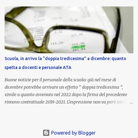
nell’area riservata della piattaforma, insieme alla mensilità
ordinaria di ottobre . Cos’è la retribuzione di risultato La
retribuzione di risultato rappresenta la parte variabile dello
stipendio dei dirigenti scolastici. Viene corrisposta per valorizzare
la qualità dell’attività svolta, la gestione delle risorse e il
raggiungimento degli obiettivi fissati dal Ministero dell’Istruzione
e del Merito (MIM) . Per l’anno scolastico 2023/2024, il MIM ha
completato la procedura di valutazione e trasmesso i dati a NoiPA,
Scuola, in arrivo la “doppia tredicesima” a dicembre: quanto
che ha poi disposto la liquidazione automatica in busta paga . Gli
spetta a docenti e personale ATA
importi e le trattenute L’importo medio lordo riconosciuto è di 6....
Buone notizie per il personale della scuola: già nel mese di
dicembre potrebbe arrivare un effetto “ doppia tredicesima ”,
simile a quanto avvenuto nel 2022 dopo la firma del precedente
rinnovo contrattuale 2019-2021. L’espressione non va però intesa in
senso letterale: non si tratta di due mensilità piene , ma di una
tredicesima regolare a cui si sommeranno gli arretrati contrattuali
dovuti al nuovo accordo per il comparto scuola . In pratica,
un’integrazione straordinaria che, pur non raggiungendo l’importo
Powered by Blogger