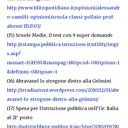
http://www.blitzquotidiano.it/opinioni/alessandr
o-camilli-opinioni/scuola-classi-pollaio-prof-
alunni-1152503/
(15) Scuole Medie, il test con 9 super domande
http://rstampa.pubblica.istruzione.it/utility/imgr
s.asp?
numart=1GH5SU&numpag=1&tipcod=0&tipimm=1
&defimm=0&tipnav=1
(16) Abravanel lo stregone dietro alla Gelmini
http://irradiazioni.wordpress.com/2010/12/01/abr
avanel-lo-stregone-dietro-alla-gelmini/
(17) Spesa per l'istruzione pubblica nell'Ue: Italia
al 21° posto
http://notizielibere.myblog.it/archive/2010/09/28/