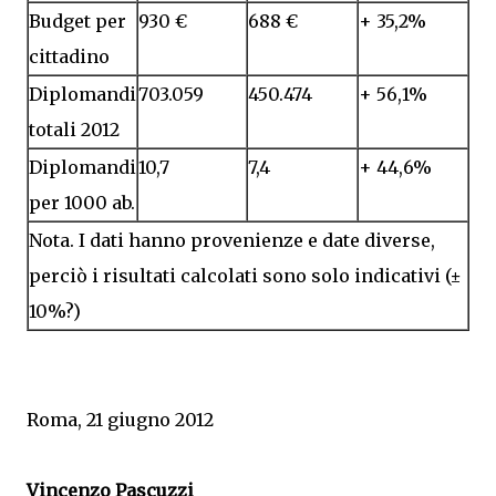
Budget per
930 €
688 €
+ 35,2%
cittadino
Diplomandi
703.059
450.474
+ 56,1%
totali 2012
Diplomandi
10,7
7,4
+ 44,6%
per 1000 ab.
Nota. I dati hanno provenienze e date diverse,
perciò i risultati calcolati sono solo indicativi (±
10%?)
Roma, 21 giugno 2012
Vincenzo Pascuzzi