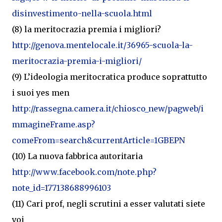
disinvestimento-nella-scuola.html
(8) la meritocrazia premia i migliori?
http://genova.mentelocale.it/36965-scuola-la-
meritocrazia-premia-i-migliori/
(9) L’ideologia meritocratica produce soprattutto
i suoi yes men
http://rassegna.camera.it/chiosco_new/pagweb/i
mmagineFrame.asp?
comeFrom=search&currentArticle=1GBEPN
(10) La nuova fabbrica autoritaria
http://www.facebook.com/note.php?
note_id=177138688996103
(11) Cari prof, negli scrutini a esser valutati siete
voi