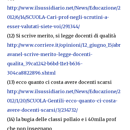
http://www.ilsussidiario.net/News/Educazione/2
012/6/14/SCUOLA-Cari-prof-negli-scrutini-a-
esser-valutati-siete-voi/291344/
(12) Si scrive merito, si legge docenti di qualità
http://www.corriere.it/opinioni/12_giugno_15/abr
avanel-scrive-merito-legge-docenti-
qualita_39ca1242-b6bd-11e1-b636-
304ca8822896.shtml
(13) ecco quanto ci costa avere docenti scarsi
http://www.ilsussidiario.net/News/Educazione/2
012/1/20/SCUOLA-Gentili-ecco-quanto-ci-costa-
avere-docenti-scarsi/3/234732/
(14) la bugia delle classi pollaio e i 40mila prof
che non insegnano