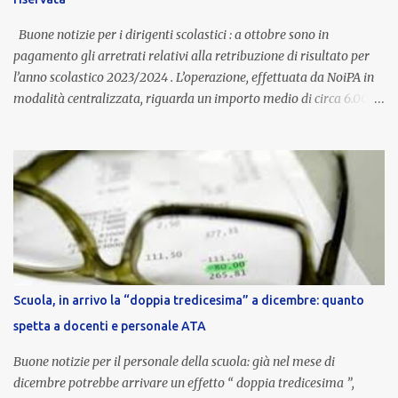
compenso accessorio, ma una voce strutturale di retribuzione,
aggiornata periodicamente in base al cost...
Buone notizie per i dirigenti scolastici : a ottobre sono in
pagamento gli arretrati relativi alla retribuzione di risultato per
l’anno scolastico 2023/2024 . L’operazione, effettuata da NoiPA in
modalità centralizzata, riguarda un importo medio di circa 6.000
euro lordi , pari a 3.650 euro netti . Le somme risultano già visibili
nell’area riservata della piattaforma, insieme alla mensilità
ordinaria di ottobre . Cos’è la retribuzione di risultato La
retribuzione di risultato rappresenta la parte variabile dello
stipendio dei dirigenti scolastici. Viene corrisposta per valorizzare
la qualità dell’attività svolta, la gestione delle risorse e il
raggiungimento degli obiettivi fissati dal Ministero dell’Istruzione
e del Merito (MIM) . Per l’anno scolastico 2023/2024, il MIM ha
completato la procedura di valutazione e trasmesso i dati a NoiPA,
Scuola, in arrivo la “doppia tredicesima” a dicembre: quanto
che ha poi disposto la liquidazione automatica in busta paga . Gli
spetta a docenti e personale ATA
importi e le trattenute L’importo medio lordo riconosciuto è di 6....
Buone notizie per il personale della scuola: già nel mese di
dicembre potrebbe arrivare un effetto “ doppia tredicesima ”,