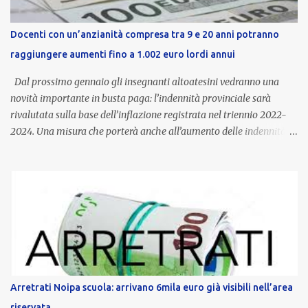
Docenti con un’anzianità compresa tra 9 e 20 anni potranno
raggiungere aumenti fino a 1.002 euro lordi annui
Dal prossimo gennaio gli insegnanti altoatesini vedranno una
novità importante in busta paga: l’indennità provinciale sarà
rivalutata sulla base dell’inflazione registrata nel triennio 2022-
2024. Una misura che porterà anche all’aumento delle indennità di
servizio, che per i docenti con un’anzianità compresa tra 9 e 20
anni potranno raggiungere fino a 1.002 euro lordi annui. Il nuovo
contratto provinciale introduce inoltre un congedo speciale
dedicato alle donne vittime di violenza di genere, in linea con la
normativa nazionale e con l’obiettivo di offrire maggiore tutela e
supporto in situazioni delicate. L’indennità provinciale per i docenti
è un unicum in Italia: si tratta di una misura esclusiva della
Provincia autonoma di Bolzano, che integra in maniera stabile lo
stipendio nazionale grazie alle prerogative garantite
Arretrati Noipa scuola: arrivano 6mila euro già visibili nell’area
dall’autonomia locale. Non è un bonus temporaneo né un
riservata