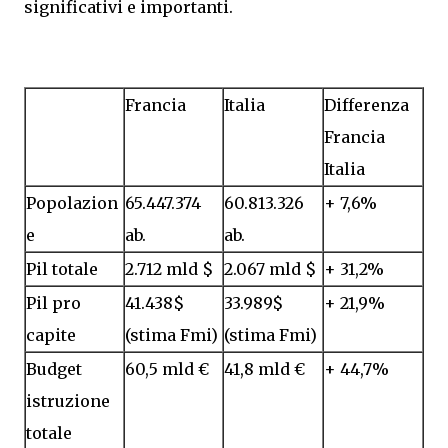
significativi e importanti.
Francia
Italia
Differenza
Francia
Italia
Popolazion
65.447.374
60.813.326
+ 7,6%
e
ab.
ab.
Pil totale
2.712 mld $
2.067 mld $
+ 31,2%
Pil pro
41.438$
33.989$
+ 21,9%
capite
(stima Fmi)
(stima Fmi)
Budget
60,5 mld €
41,8 mld €
+ 44,7%
istruzione
totale