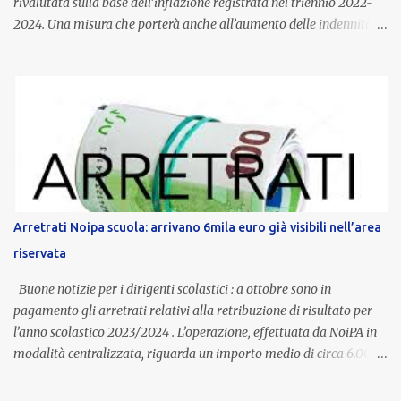
rivalutata sulla base dell’inflazione registrata nel triennio 2022-
2024. Una misura che porterà anche all’aumento delle indennità di
servizio, che per i docenti con un’anzianità compresa tra 9 e 20
anni potranno raggiungere fino a 1.002 euro lordi annui. Il nuovo
contratto provinciale introduce inoltre un congedo speciale
dedicato alle donne vittime di violenza di genere, in linea con la
normativa nazionale e con l’obiettivo di offrire maggiore tutela e
supporto in situazioni delicate. L’indennità provinciale per i docenti
è un unicum in Italia: si tratta di una misura esclusiva della
Provincia autonoma di Bolzano, che integra in maniera stabile lo
stipendio nazionale grazie alle prerogative garantite
Arretrati Noipa scuola: arrivano 6mila euro già visibili nell’area
dall’autonomia locale. Non è un bonus temporaneo né un
riservata
compenso accessorio, ma una voce strutturale di retribuzione,
aggiornata periodicamente in base al cost...
Buone notizie per i dirigenti scolastici : a ottobre sono in
pagamento gli arretrati relativi alla retribuzione di risultato per
l’anno scolastico 2023/2024 . L’operazione, effettuata da NoiPA in
modalità centralizzata, riguarda un importo medio di circa 6.000
euro lordi , pari a 3.650 euro netti . Le somme risultano già visibili
nell’area riservata della piattaforma, insieme alla mensilità