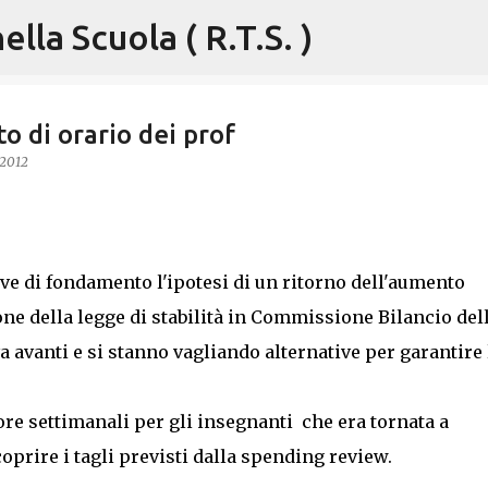
lla Scuola ( R.T.S. )
Passa ai contenuti principali
o di orario dei prof
 2012
ive di fondamento l'ipotesi di un ritorno dell'aumento
one della legge di stabilità in Commissione Bilancio del
 avanti e si stanno vagliando alternative per garantire 
 ore settimanali per gli insegnanti che era tornata a
prire i tagli previsti dalla
spending review
.