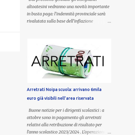
altoatesini vedranno una novità importante
in busta paga: l’indennità provinciale sarà
rivalutata sulla base dell’inflazione
registrata nel triennio 2022-2024. Una
misura che porterà anche all’aumento delle
indennità di servizio, che per i docenti con
un’anzianità compresa tra 9 e 20 anni
potranno raggiungere fino a 1.002 euro lordi
annui. Il nuovo contratto provinciale
introduce inoltre un congedo speciale
dedicato alle donne vittime di violenza di
genere, in linea con la normativa nazionale e
Arretrati Noipa scuola: arrivano 6mila
con l’obiettivo di offrire maggiore tutela e
euro già visibili nell’area riservata
supporto in situazioni delicate. L’indennità
provinciale per i docenti è un unicum in
Buone notizie per i dirigenti scolastici : a
Italia: si tratta di una misura esclusiva della
ottobre sono in pagamento gli arretrati
Provincia autonoma di Bolzano, che integra
relativi alla retribuzione di risultato per
in maniera stabile lo stipendio nazionale
l’anno scolastico 2023/2024 . L’operazione,