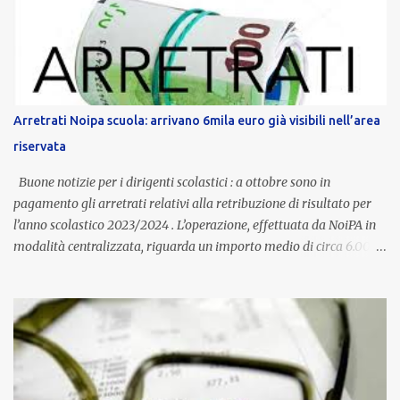
dedicato alle donne vittime di violenza di genere, in linea con la
normativa nazionale e con l’obiettivo di offrire maggiore tutela e
supporto in situazioni delicate. L’indennità provinciale per i docenti
è un unicum in Italia: si tratta di una misura esclusiva della
Provincia autonoma di Bolzano, che integra in maniera stabile lo
stipendio nazionale grazie alle prerogative garantite
Arretrati Noipa scuola: arrivano 6mila euro già visibili nell’area
dall’autonomia locale. Non è un bonus temporaneo né un
riservata
compenso accessorio, ma una voce strutturale di retribuzione,
aggiornata periodicamente in base al cost...
Buone notizie per i dirigenti scolastici : a ottobre sono in
pagamento gli arretrati relativi alla retribuzione di risultato per
l’anno scolastico 2023/2024 . L’operazione, effettuata da NoiPA in
modalità centralizzata, riguarda un importo medio di circa 6.000
euro lordi , pari a 3.650 euro netti . Le somme risultano già visibili
nell’area riservata della piattaforma, insieme alla mensilità
ordinaria di ottobre . Cos’è la retribuzione di risultato La
retribuzione di risultato rappresenta la parte variabile dello
stipendio dei dirigenti scolastici. Viene corrisposta per valorizzare
la qualità dell’attività svolta, la gestione delle risorse e il
raggiungimento degli obiettivi fissati dal Ministero dell’Istruzione