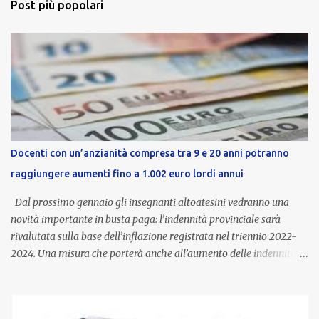
Post più popolari
Docenti con un’anzianità compresa tra 9 e 20 anni potranno
raggiungere aumenti fino a 1.002 euro lordi annui
Dal prossimo gennaio gli insegnanti altoatesini vedranno una
novità importante in busta paga: l’indennità provinciale sarà
rivalutata sulla base dell’inflazione registrata nel triennio 2022-
2024. Una misura che porterà anche all’aumento delle indennità di
servizio, che per i docenti con un’anzianità compresa tra 9 e 20
anni potranno raggiungere fino a 1.002 euro lordi annui. Il nuovo
contratto provinciale introduce inoltre un congedo speciale