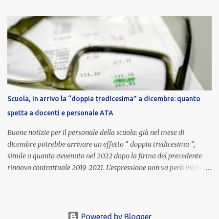
nell’area riservata della piattaforma, insieme alla mensilità
ordinaria di ottobre . Cos’è la retribuzione di risultato La
retribuzione di risultato rappresenta la parte variabile dello
stipendio dei dirigenti scolastici. Viene corrisposta per valorizzare
la qualità dell’attività svolta, la gestione delle risorse e il
raggiungimento degli obiettivi fissati dal Ministero dell’Istruzione
e del Merito (MIM) . Per l’anno scolastico 2023/2024, il MIM ha
completato la procedura di valutazione e trasmesso i dati a NoiPA,
Scuola, in arrivo la “doppia tredicesima” a dicembre: quanto
che ha poi disposto la liquidazione automatica in busta paga . Gli
spetta a docenti e personale ATA
importi e le trattenute L’importo medio lordo riconosciuto è di 6....
Buone notizie per il personale della scuola: già nel mese di
dicembre potrebbe arrivare un effetto “ doppia tredicesima ”,
simile a quanto avvenuto nel 2022 dopo la firma del precedente
rinnovo contrattuale 2019-2021. L’espressione non va però intesa in
senso letterale: non si tratta di due mensilità piene , ma di una
tredicesima regolare a cui si sommeranno gli arretrati contrattuali
dovuti al nuovo accordo per il comparto scuola . In pratica,
un’integrazione straordinaria che, pur non raggiungendo l’importo
Powered by Blogger