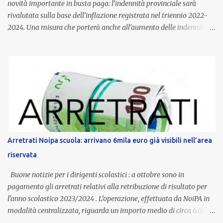
novità importante in busta paga: l’indennità provinciale sarà
rivalutata sulla base dell’inflazione registrata nel triennio 2022-
2024. Una misura che porterà anche all’aumento delle indennità di
servizio, che per i docenti con un’anzianità compresa tra 9 e 20
anni potranno raggiungere fino a 1.002 euro lordi annui. Il nuovo
contratto provinciale introduce inoltre un congedo speciale
dedicato alle donne vittime di violenza di genere, in linea con la
normativa nazionale e con l’obiettivo di offrire maggiore tutela e
supporto in situazioni delicate. L’indennità provinciale per i docenti
è un unicum in Italia: si tratta di una misura esclusiva della
Provincia autonoma di Bolzano, che integra in maniera stabile lo
stipendio nazionale grazie alle prerogative garantite
Arretrati Noipa scuola: arrivano 6mila euro già visibili nell’area
dall’autonomia locale. Non è un bonus temporaneo né un
riservata
compenso accessorio, ma una voce strutturale di retribuzione,
aggiornata periodicamente in base al cost...
Buone notizie per i dirigenti scolastici : a ottobre sono in
pagamento gli arretrati relativi alla retribuzione di risultato per
l’anno scolastico 2023/2024 . L’operazione, effettuata da NoiPA in
modalità centralizzata, riguarda un importo medio di circa 6.000
euro lordi , pari a 3.650 euro netti . Le somme risultano già visibili