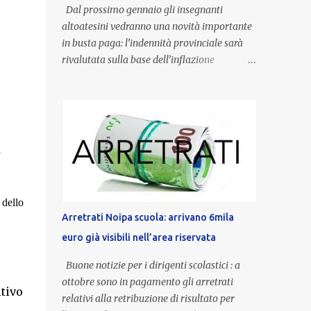
Dal prossimo gennaio gli insegnanti
altoatesini vedranno una novità importante
in busta paga: l’indennità provinciale sarà
rivalutata sulla base dell’inflazione
registrata nel triennio 2022-2024. Una
misura che porterà anche all’aumento delle
indennità di servizio, che per i docenti con
un’anzianità compresa tra 9 e 20 anni
potranno raggiungere fino a 1.002 euro lordi
i
annui. Il nuovo contratto provinciale
introduce inoltre un congedo speciale
dedicato alle donne vittime di violenza di
 dello
genere, in linea con la normativa nazionale e
Arretrati Noipa scuola: arrivano 6mila
con l’obiettivo di offrire maggiore tutela e
euro già visibili nell’area riservata
supporto in situazioni delicate. L’indennità
provinciale per i docenti è un unicum in
Buone notizie per i dirigenti scolastici : a
Italia: si tratta di una misura esclusiva della
ottobre sono in pagamento gli arretrati
itivo
Provincia autonoma di Bolzano, che integra
relativi alla retribuzione di risultato per
in maniera stabile lo stipendio nazionale