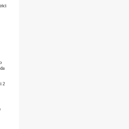
rici
o
nda
i 2
n