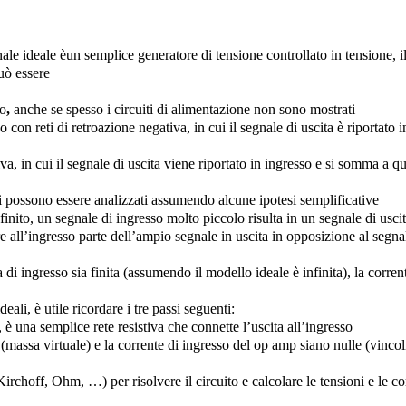
ale ideale
èun semplice generatore di tensione controllato in tensione, il
uò essere
to
,
anche se spesso i circuiti di alimentazione non sono mostrati
o con reti di
retroazione negativa
, in cui il segnale di uscita è riportato i
iva
, in cui il segnale di uscita viene riportato in ingresso
e si somma
a qu
li possono essere analizzati assumendo alcune ipotesi semplificative
nito, un segnale di ingresso molto piccolo risulta in un segnale di usci
e all’ingresso parte dell’ampio segnale in uscita in opposizione al segna
i ingresso sia finita (assumendo il modello ideale è infinita), la corren
eali, è utile ricordare i
tre
passi seguenti:
o, è una semplice rete resistiva che connette l’uscita all’ingresso
 (massa virtuale) e la corrente di ingresso del op amp siano nulle (vincol
(Kirchoff, Ohm, …) per risolvere il circuito e calcolare le tensioni e le co