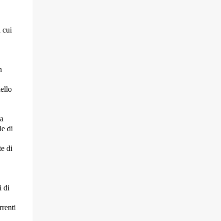
 cui
n
ello
ta
le di
te di
i di
rrenti