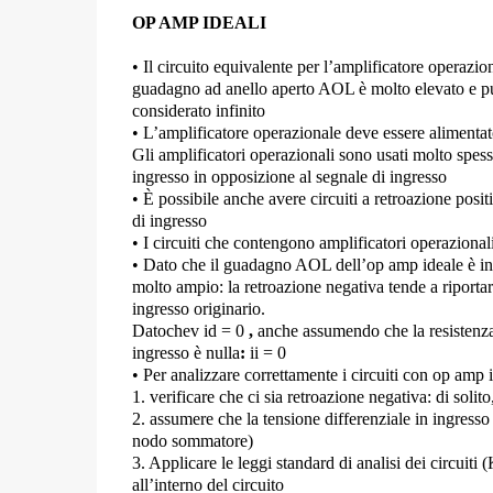
OP AMP IDEALI
• Il circuito equivalente per l’
amplificatore operazion
guadagno ad anello aperto AOL è molto elevato e p
considerato infinito
• L’amplificatore operazionale
deve essere alimenta
Gli amplificatori operazionali sono usati molto spess
ingresso in
opposizione al segnale di ingresso
• È possibile anche avere circuiti a
retroazione posit
di ingresso
• I circuiti che contengono amplificatori operaziona
• Dato che il guadagno AOL dell’op amp ideale è infi
molto ampio: la retroazione negativa tende a riportar
ingresso originario.
Datoche
v id = 0
,
anche assumendo che la resistenza d
ingresso è nulla
:
ii = 0
• Per analizzare correttamente i circuiti con op amp id
1. verificare che ci sia
retroazione negativa
: di solit
2. assumere che la
tensione differenziale in ingresso
nodo sommatore)
3. Applicare le leggi standard di analisi dei circuiti 
all’interno del circuito