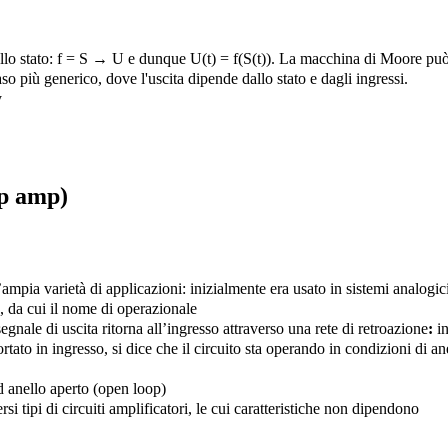
allo stato: f = S → U e dunque U(t) = f(S(t)). La macchina di Moore pu
 più generico, dove l'uscita dipende dallo stato e dagli ingressi.
y
op amp)
’ampia varietà di applicazioni: inizialmente era usato in sistemi analogic
, da cui il nome di operazionale
gnale di uscita ritorna all’ingresso attraverso
una rete di retroazione
:
i
ortato in ingresso, si dice che il circuito sta operando in condizioni di
an
ad
anello aperto (open loop)
i tipi di circuiti amplificatori, le cui caratteristiche
non dipendono