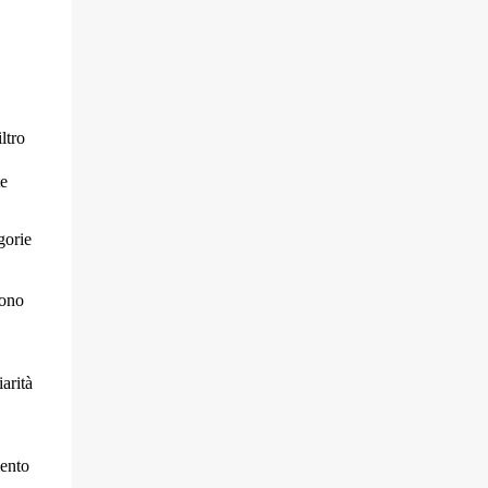
iltro
te
gorie
sono
iarità
ento