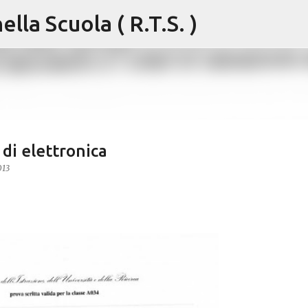
lla Scuola ( R.T.S. )
Passa ai contenuti principali
 di elettronica
013