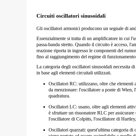
Circuiti oscillatori sinusoidali
Gli
oscillatori armonici
producono un segnale di a
Essenzialmente si tratta di un
amplificatore
in cui l'u
passa-banda
stretto. Quando il circuito è acceso, l'a
reazione riporta in ingresso le componenti del rumore
fino al raggiungimento del regime di funzionamento
La categoria degli oscillatori sinusoidali necessita di
in base agli elementi circuitali utilizzati.
Oscillatori RC: utilizzano, oltre che elementi a
da menzionare: l'oscillatore a ponte di Wien, l
quadratura.
Oscillatori LC: usano, oltre agli elementi attiv
è sfruttare un risuonatore
RLC
per assicurare s
l'oscillatore di Colpitts, l'oscillatore di Hartley
Oscillatori quarzati: quest'ultima categoria di o
viene portato ad essere assimilabile a quello di