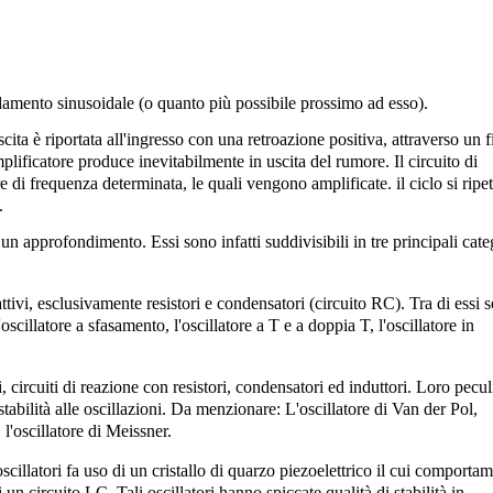
ndamento
sinusoidale
(o quanto più possibile prossimo ad esso).
scita è riportata all'ingresso con una
retroazione
positiva, attraverso un
f
mplificatore produce inevitabilmente in uscita del
rumore
. Il circuito di
 di frequenza determinata, le quali vengono amplificate. il ciclo si ripe
.
 un approfondimento. Essi sono infatti suddivisibili in tre principali cate
ttivi, esclusivamente resistori e condensatori (
circuito RC
). Tra di essi 
'
oscillatore a sfasamento
, l'oscillatore a T e a doppia T, l'oscillatore in
i, circuiti di reazione con resistori, condensatori ed induttori. Loro pecul
tabilità alle oscillazioni. Da menzionare: L'oscillatore di Van der Pol,
, l'oscillatore di Meissner.
scillatori fa uso di un cristallo di
quarzo
piezoelettrico
il cui comportam
 un circuito LC. Tali oscillatori hanno spiccate qualità di stabilità in