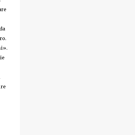
are
da
ro.
si».
ie
a
ire