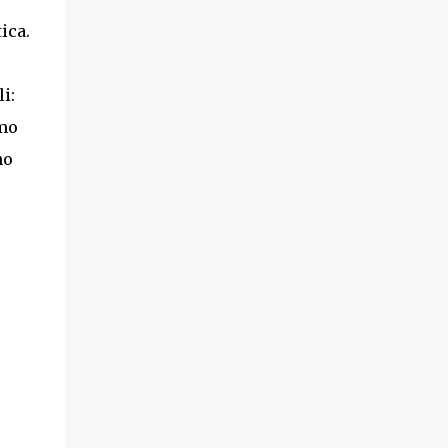
ica.
i:
mmo
no
È