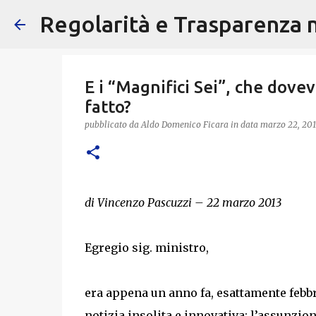
Regolarità e Trasparenza ne
E i “Magnifici Sei”, che dove
fatto?
pubblicato da
Aldo Domenico Ficara
in data
marzo 22, 201
di Vincenzo Pascuzzi – 22 marzo 2013
Egregio sig. ministro,
era appena un anno fa, esattamente febb
notizia insolita e innovativa: l’assunzio