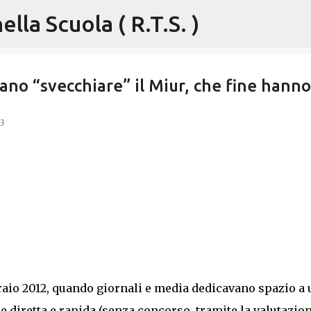
lla Scuola ( R.T.S. )
Passa ai contenuti principali
vano “svecchiare” il Miur, che fine hanno
3
raio 2012, quando giornali e media dedicavano spazio a 
ne diretta e rapida (senza concorso, tramite la valutazio