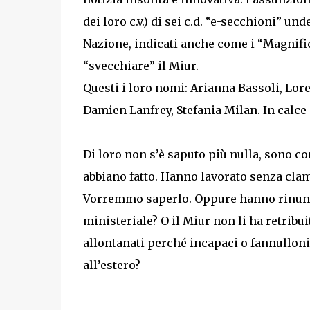
dei loro c.v.) di sei c.d. “e-secchioni” und
Nazione, indicati anche come i “Magnific
“svecchiare” il Miur.
Questi i loro nomi: Arianna Bassoli, Lo
Damien Lanfrey, Stefania Milan. In calce i
Di loro non s’è saputo più nulla, sono 
abbiano fatto. Hanno lavorato senza clam
Vorremmo saperlo. Oppure hanno rinunci
ministeriale? O il Miur non li ha retribu
allontanati perché incapaci o fannulloni
all’estero?