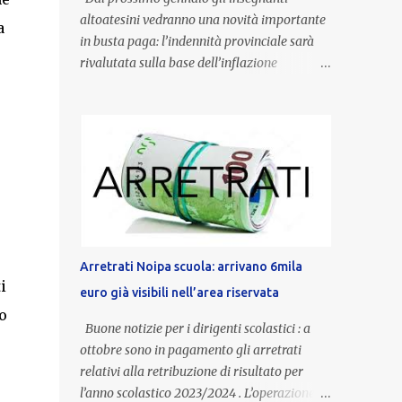
altoatesini vedranno una novità importante
a
in busta paga: l’indennità provinciale sarà
rivalutata sulla base dell’inflazione
registrata nel triennio 2022-2024. Una
misura che porterà anche all’aumento delle
indennità di servizio, che per i docenti con
un’anzianità compresa tra 9 e 20 anni
potranno raggiungere fino a 1.002 euro lordi
annui. Il nuovo contratto provinciale
introduce inoltre un congedo speciale
dedicato alle donne vittime di violenza di
genere, in linea con la normativa nazionale e
Arretrati Noipa scuola: arrivano 6mila
con l’obiettivo di offrire maggiore tutela e
i
euro già visibili nell’area riservata
supporto in situazioni delicate. L’indennità
o
provinciale per i docenti è un unicum in
Buone notizie per i dirigenti scolastici : a
Italia: si tratta di una misura esclusiva della
ottobre sono in pagamento gli arretrati
Provincia autonoma di Bolzano, che integra
relativi alla retribuzione di risultato per
in maniera stabile lo stipendio nazionale
l’anno scolastico 2023/2024 . L’operazione,