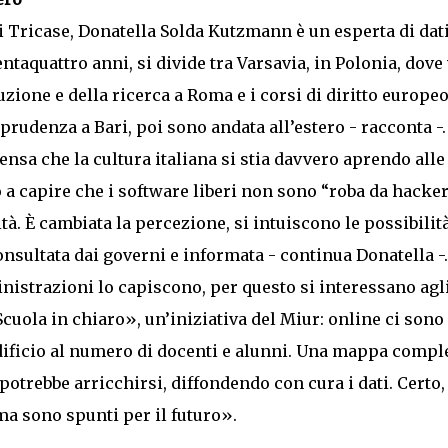
di Tricase, Donatella Solda Kutzmann è un esperta di dat
entaquattro anni, si divide tra Varsavia, in Polonia, dove
ruzione e della ricerca a Roma e i corsi di diritto europe
prudenza a Bari, poi sono andata all’estero - racconta -.
nsa che la cultura italiana si stia davvero aprendo alle
 a capire che i software liberi non sono “roba da hacke
à. È cambiata la percezione, si intuiscono le possibilità
onsultata dai governi e informata - continua Donatella -.
inistrazioni lo capiscono, per questo si interessano agl
cuola in chiaro», un’iniziativa del Miur: online ci sono 
 edificio al numero di docenti e alunni. Una mappa compl
potrebbe arricchirsi, diffondendo con cura i dati. Certo,
ma sono spunti per il futuro».