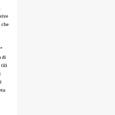
i
 vive
o che
r”
 di
 Gli
i
i
eta