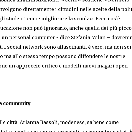
nvolgono direttamente i cittadini nelle scelte della polit
gli studenti come migliorare la scuola». Ecco cos’è
ducazione non può ignorarlo, anche quella dei più piccol
’è un personal computer - dice Stefania Milan – dovre
t. I social network sono affascinanti, è vero, ma non so
to ma allo stesso tempo possono diffondere le nostre
ono un approccio critico e modelli nuovi magari open
lla community
lle città. Arianna Bassoli, modenese, sa bene come
ali», quella dei ragazzi cresciuti tra computer e chat. 