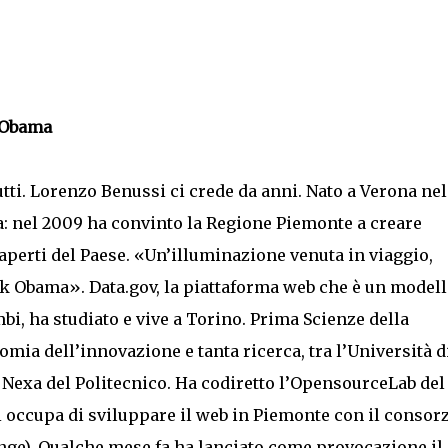
a Obama
tutti. Lorenzo Benussi ci crede da anni. Nato a Verona nel
lia: nel 2009 ha convinto la Regione Piemonte a creare
i aperti del Paese. «Un’illuminazione venuta in viaggio,
k Obama». Data.gov, la piattaforma web che è un model
bi, ha studiato e vive a Torino. Prima Scienze della
ia dell’innovazione e tanta ricerca, tra l’Università d
o Nexa del Politecnico. Ha codiretto l’OpensourceLab del
i occupa di sviluppare il web in Piemonte con il consor
ge). Qualche mese fa ha lanciato come provocazione il