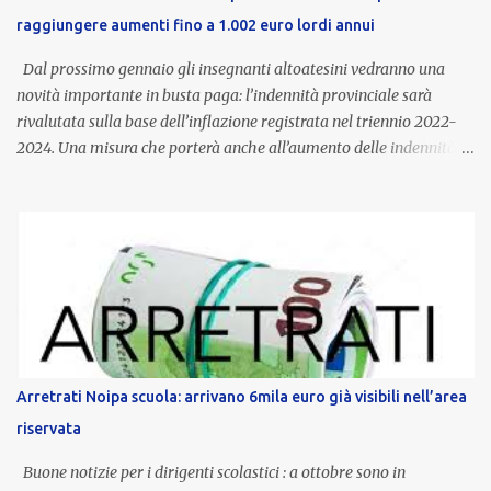
raggiungere aumenti fino a 1.002 euro lordi annui
Dal prossimo gennaio gli insegnanti altoatesini vedranno una
novità importante in busta paga: l’indennità provinciale sarà
rivalutata sulla base dell’inflazione registrata nel triennio 2022-
2024. Una misura che porterà anche all’aumento delle indennità di
servizio, che per i docenti con un’anzianità compresa tra 9 e 20
anni potranno raggiungere fino a 1.002 euro lordi annui. Il nuovo
contratto provinciale introduce inoltre un congedo speciale
dedicato alle donne vittime di violenza di genere, in linea con la
normativa nazionale e con l’obiettivo di offrire maggiore tutela e
supporto in situazioni delicate. L’indennità provinciale per i docenti
è un unicum in Italia: si tratta di una misura esclusiva della
Provincia autonoma di Bolzano, che integra in maniera stabile lo
stipendio nazionale grazie alle prerogative garantite
Arretrati Noipa scuola: arrivano 6mila euro già visibili nell’area
dall’autonomia locale. Non è un bonus temporaneo né un
riservata
compenso accessorio, ma una voce strutturale di retribuzione,
aggiornata periodicamente in base al cost...
Buone notizie per i dirigenti scolastici : a ottobre sono in