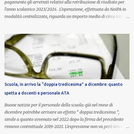
pagamento gli arretrati relativi alla retribuzione di risultato per
l’anno scolastico 2023/2024 . L’operazione, effettuata da NoiPA in
modalità centralizzata, riguarda un importo medio di circa 6.000
euro lordi , pari a 3.650 euro netti . Le somme risultano già visibili
nell’area riservata della piattaforma, insieme alla mensilità
ordinaria di ottobre . Cos’è la retribuzione di risultato La
retribuzione di risultato rappresenta la parte variabile dello
stipendio dei dirigenti scolastici. Viene corrisposta per valorizzare
la qualità dell’attività svolta, la gestione delle risorse e il
raggiungimento degli obiettivi fissati dal Ministero dell’Istruzione
e del Merito (MIM) . Per l’anno scolastico 2023/2024, il MIM ha
completato la procedura di valutazione e trasmesso i dati a NoiPA,
Scuola, in arrivo la “doppia tredicesima” a dicembre: quanto
che ha poi disposto la liquidazione automatica in busta paga . Gli
spetta a docenti e personale ATA
importi e le trattenute L’importo medio lordo riconosciuto è di 6....
Buone notizie per il personale della scuola: già nel mese di
dicembre potrebbe arrivare un effetto “ doppia tredicesima ”,
simile a quanto avvenuto nel 2022 dopo la firma del precedente
rinnovo contrattuale 2019-2021. L’espressione non va però intesa in
senso letterale: non si tratta di due mensilità piene , ma di una