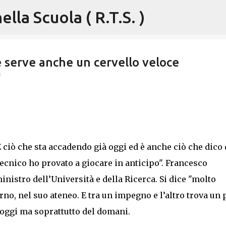
lla Scuola ( R.T.S. )
Passa ai contenuti principali
 serve anche un cervello veloce
3
È ciò che sta accadendo già oggi ed è anche ciò che dico 
tecnico ho provato a giocare in anticipo". Francesco
inistro dell’Università e della Ricerca. Si dice "molto
rno, nel suo ateneo. E tra un impegno e l’altro trova un 
l’oggi ma soprattutto del domani.