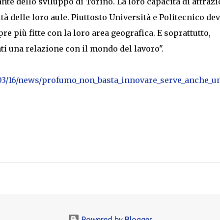
nte dello sviluppo di Torino. La loro capacità di attraz
ità delle loro aule. Piuttosto Università e Politecnico de
e più fitte con la loro area geografica. E soprattutto,
ti una relazione con il mondo del lavoro".
3/03/16/news/profumo_non_basta_innovare_serve_anche_u
Powered by Blogger