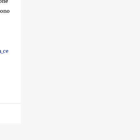
ione
vono
n_ce