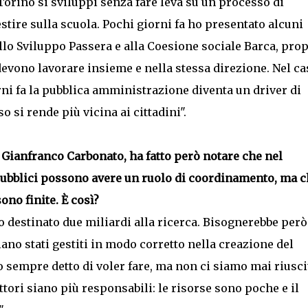
Torino si sviluppi senza fare leva su un processo di
tire sulla scuola. Pochi giorni fa ho presentato alcuni
lo Sviluppo Passera e alla Coesione sociale Barca, prop
devono lavorare insieme e nella stessa direzione. Nel ca
rni fa la pubblica amministrazione diventa un driver di
o si rende più vicina ai cittadini".
 Gianfranco Carbonato, ha fatto però notare che nel
 pubblici possono avere un ruolo di coordinamento, ma c
ono finite. È così?
 destinato due miliardi alla ricerca. Bisognerebbe però
iano stati gestiti in modo corretto nella creazione del
mo sempre detto di voler fare, ma non ci siamo mai riuscit
attori siano più responsabili: le risorse sono poche e il