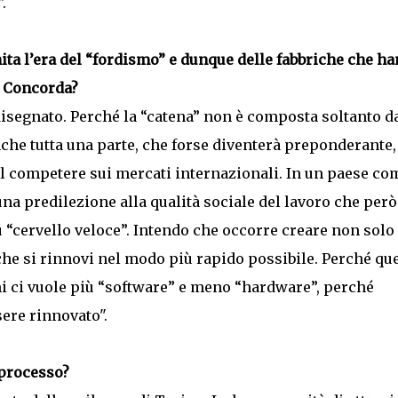
.
nita l’era del “fordismo” e dunque delle fabbriche che h
. Concorda?
disegnato. Perché la “catena” non è composta soltanto d
nche tutta una parte, che forse diventerà preponderante,
l competere sui mercati internazionali. In un paese com
una predilezione alla qualità sociale del lavoro che però
“cervello veloce”. Intendo che occorre creare non solo
e si rinnovi nel modo più rapido possibile. Perché qu
emi ci vuole più “software” e meno “hardware”, perché
ere rinnovato".
 processo?