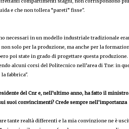
 altrettanti compartimenti stagni, non corrispondono pi
uida e che non tollera “pareti” fisse".
ano necessari in un modello industriale tradizionale er
i non solo per la produzione, ma anche per la formazio
ro poi state in grado di progettare questa produzione.
endo alcuni corsi del Politecnico nell’area di Tne: in qu
la fabbrica".
sidente del Cnr e, nell’ultimo anno, ha fatto il ministro
sui suoi convincimenti? Crede sempre nell’importanza
e tante realtà differenti e la mia convinzione ne è usci