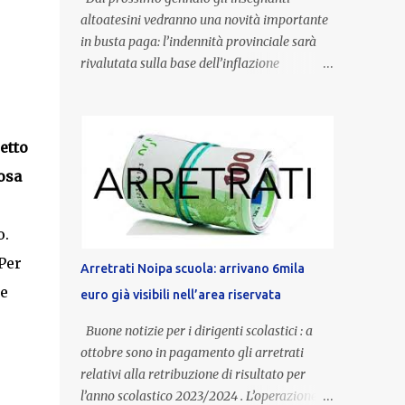
altoatesini vedranno una novità importante
in busta paga: l’indennità provinciale sarà
rivalutata sulla base dell’inflazione
registrata nel triennio 2022-2024. Una
misura che porterà anche all’aumento delle
indennità di servizio, che per i docenti con
etto
un’anzianità compresa tra 9 e 20 anni
potranno raggiungere fino a 1.002 euro lordi
osa
annui. Il nuovo contratto provinciale
introduce inoltre un congedo speciale
o.
dedicato alle donne vittime di violenza di
genere, in linea con la normativa nazionale e
Per
Arretrati Noipa scuola: arrivano 6mila
con l’obiettivo di offrire maggiore tutela e
 e
euro già visibili nell’area riservata
supporto in situazioni delicate. L’indennità
provinciale per i docenti è un unicum in
Buone notizie per i dirigenti scolastici : a
Italia: si tratta di una misura esclusiva della
ottobre sono in pagamento gli arretrati
Provincia autonoma di Bolzano, che integra
relativi alla retribuzione di risultato per
in maniera stabile lo stipendio nazionale
l’anno scolastico 2023/2024 . L’operazione,