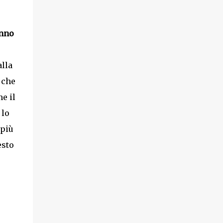
anno
alla
 che
e il
 lo
 più
esto