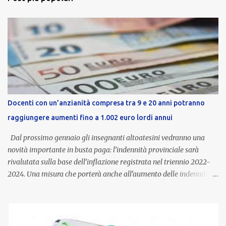
Docenti con un’anzianità compresa tra 9 e 20 anni potranno
raggiungere aumenti fino a 1.002 euro lordi annui
Dal prossimo gennaio gli insegnanti altoatesini vedranno una
novità importante in busta paga: l’indennità provinciale sarà
rivalutata sulla base dell’inflazione registrata nel triennio 2022-
2024. Una misura che porterà anche all’aumento delle indennità di
servizio, che per i docenti con un’anzianità compresa tra 9 e 20
anni potranno raggiungere fino a 1.002 euro lordi annui. Il nuovo
contratto provinciale introduce inoltre un congedo speciale
dedicato alle donne vittime di violenza di genere, in linea con la