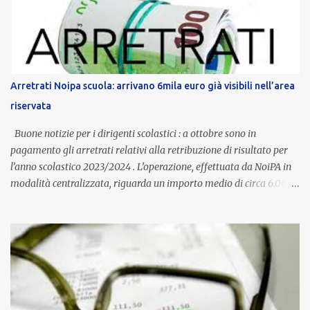
normativa nazionale e con l’obiettivo di offrire maggiore tutela e
supporto in situazioni delicate. L’indennità provinciale per i docenti
è un unicum in Italia: si tratta di una misura esclusiva della
Provincia autonoma di Bolzano, che integra in maniera stabile lo
stipendio nazionale grazie alle prerogative garantite
Arretrati Noipa scuola: arrivano 6mila euro già visibili nell’area
dall’autonomia locale. Non è un bonus temporaneo né un
riservata
compenso accessorio, ma una voce strutturale di retribuzione,
aggiornata periodicamente in base al cost...
Buone notizie per i dirigenti scolastici : a ottobre sono in
pagamento gli arretrati relativi alla retribuzione di risultato per
l’anno scolastico 2023/2024 . L’operazione, effettuata da NoiPA in
modalità centralizzata, riguarda un importo medio di circa 6.000
euro lordi , pari a 3.650 euro netti . Le somme risultano già visibili
nell’area riservata della piattaforma, insieme alla mensilità
ordinaria di ottobre . Cos’è la retribuzione di risultato La
retribuzione di risultato rappresenta la parte variabile dello
stipendio dei dirigenti scolastici. Viene corrisposta per valorizzare
la qualità dell’attività svolta, la gestione delle risorse e il
raggiungimento degli obiettivi fissati dal Ministero dell’Istruzione