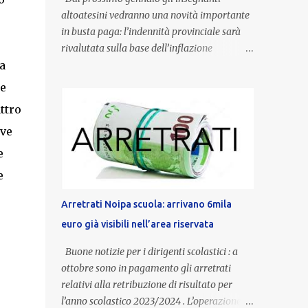
altoatesini vedranno una novità importante
in busta paga: l’indennità provinciale sarà
e
rivalutata sulla base dell’inflazione
a
registrata nel triennio 2022-2024. Una
misura che porterà anche all’aumento delle
se
indennità di servizio, che per i docenti con
ttro
un’anzianità compresa tra 9 e 20 anni
eve
potranno raggiungere fino a 1.002 euro lordi
annui. Il nuovo contratto provinciale
e
introduce inoltre un congedo speciale
e
dedicato alle donne vittime di violenza di
genere, in linea con la normativa nazionale e
Arretrati Noipa scuola: arrivano 6mila
con l’obiettivo di offrire maggiore tutela e
euro già visibili nell’area riservata
supporto in situazioni delicate. L’indennità
provinciale per i docenti è un unicum in
Buone notizie per i dirigenti scolastici : a
Italia: si tratta di una misura esclusiva della
ottobre sono in pagamento gli arretrati
Provincia autonoma di Bolzano, che integra
relativi alla retribuzione di risultato per
in maniera stabile lo stipendio nazionale
l’anno scolastico 2023/2024 . L’operazione,