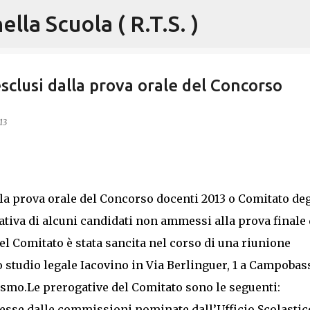
lla Scuola ( R.T.S. )
Passa ai contenuti principali
esclusi dalla prova orale del Concorso
13
alla prova orale del Concorso docenti 2013 o Comitato deg
iativa di alcuni candidati non ammessi alla prova finale 
el Comitato è stata sancita nel corso di una riunione
o studio legale Iacovino in Via Berlinguer, 1 a Campobas
smo.Le prerogative del Comitato sono le seguenti:
esse dalle commissioni nominate dall’Ufficio Scolastic