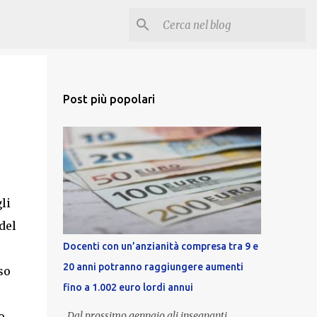
Post più popolari
li
del
Docenti con un’anzianità compresa tra 9 e
20 anni potranno raggiungere aumenti
so
fino a 1.002 euro lordi annui
o
Dal prossimo gennaio gli insegnanti