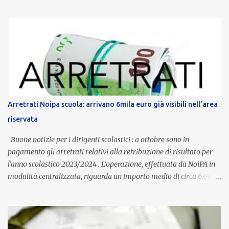
servizio, che per i docenti con un’anzianità compresa tra 9 e 20
anni potranno raggiungere fino a 1.002 euro lordi annui. Il nuovo
contratto provinciale introduce inoltre un congedo speciale
dedicato alle donne vittime di violenza di genere, in linea con la
normativa nazionale e con l’obiettivo di offrire maggiore tutela e
supporto in situazioni delicate. L’indennità provinciale per i docenti
è un unicum in Italia: si tratta di una misura esclusiva della
Provincia autonoma di Bolzano, che integra in maniera stabile lo
stipendio nazionale grazie alle prerogative garantite
Arretrati Noipa scuola: arrivano 6mila euro già visibili nell’area
dall’autonomia locale. Non è un bonus temporaneo né un
riservata
compenso accessorio, ma una voce strutturale di retribuzione,
aggiornata periodicamente in base al cost...
Buone notizie per i dirigenti scolastici : a ottobre sono in
pagamento gli arretrati relativi alla retribuzione di risultato per
l’anno scolastico 2023/2024 . L’operazione, effettuata da NoiPA in
modalità centralizzata, riguarda un importo medio di circa 6.000
euro lordi , pari a 3.650 euro netti . Le somme risultano già visibili
nell’area riservata della piattaforma, insieme alla mensilità
ordinaria di ottobre . Cos’è la retribuzione di risultato La
retribuzione di risultato rappresenta la parte variabile dello