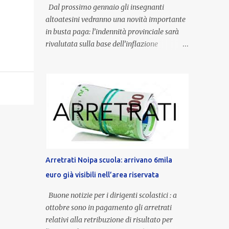
Dal prossimo gennaio gli insegnanti
altoatesini vedranno una novità importante
in busta paga: l’indennità provinciale sarà
rivalutata sulla base dell’inflazione
registrata nel triennio 2022-2024. Una
misura che porterà anche all’aumento delle
indennità di servizio, che per i docenti con
un’anzianità compresa tra 9 e 20 anni
potranno raggiungere fino a 1.002 euro lordi
annui. Il nuovo contratto provinciale
introduce inoltre un congedo speciale
dedicato alle donne vittime di violenza di
genere, in linea con la normativa nazionale e
Arretrati Noipa scuola: arrivano 6mila
con l’obiettivo di offrire maggiore tutela e
euro già visibili nell’area riservata
supporto in situazioni delicate. L’indennità
provinciale per i docenti è un unicum in
Buone notizie per i dirigenti scolastici : a
Italia: si tratta di una misura esclusiva della
ottobre sono in pagamento gli arretrati
Provincia autonoma di Bolzano, che integra
relativi alla retribuzione di risultato per
in maniera stabile lo stipendio nazionale