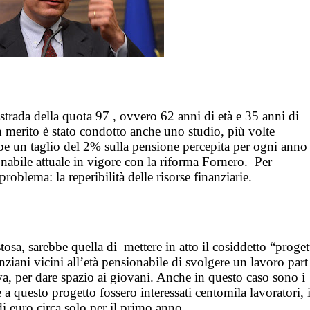
strada della quota 97 , ovvero 62 anni di età e 35 anni di
In merito è stato condotto anche uno studio, più volte
e un taglio del 2% sulla pensione percepita per ogni anno 
onabile attuale in vigore con la riforma Fornero.
Per
roblema: la reperibilità delle risorse finanziarie.
tosa, sarebbe quella di
mettere in atto il cosiddetto “proget
nziani vicini all’età pensionabile di svolgere un lavoro part
iva, per dare spazio ai giovani. Anche in questo caso sono i
a questo progetto fossero interessati centomila lavoratori, i
i euro circa solo per il primo anno.