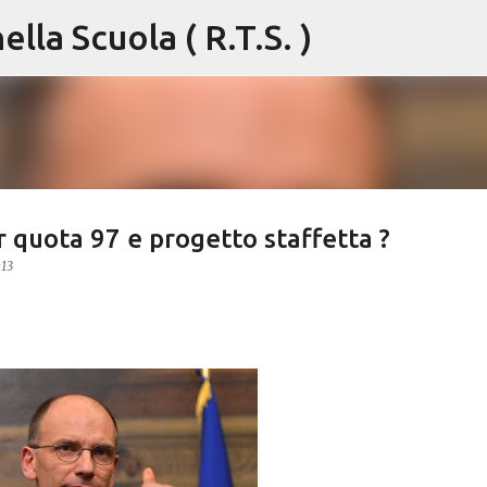
lla Scuola ( R.T.S. )
Passa ai contenuti principali
 quota 97 e progetto staffetta ?
13