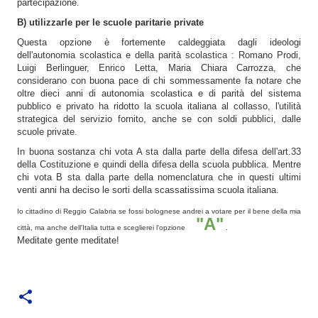
partecipazione.
B) utilizzarle per le scuole paritarie private
Questa opzione è fortemente caldeggiata dagli ideologi
dell'autonomia scolastica e della parità scolastica : Romano Prodi,
Luigi Berlinguer, Enrico Letta, Maria Chiara Carrozza, che
considerano con buona pace di chi sommessamente fa notare che
oltre dieci anni di autonomia scolastica e di parità del sistema
pubblico e privato ha ridotto la scuola italiana al collasso, l'utilità
strategica del servizio fornito, anche se con soldi pubblici, dalle
scuole private.
In buona sostanza chi vota A sta dalla parte della difesa dell'art.33
della Costituzione e quindi della difesa della scuola pubblica. Mentre
chi vota B sta dalla parte della nomenclatura che in questi ultimi
venti anni ha deciso le sorti della scassatissima scuola italiana.
Io cittadino di Reggio Calabria se fossi bolognese andrei a votare per il bene della mia
"A"
città, ma anche dell'Italia tutta e sceglierei l'opzione
.
Meditate gente meditate!