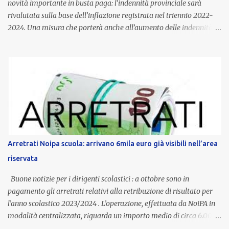
novità importante in busta paga: l’indennità provinciale sarà
rivalutata sulla base dell’inflazione registrata nel triennio 2022-
2024. Una misura che porterà anche all’aumento delle indennità di
servizio, che per i docenti con un’anzianità compresa tra 9 e 20
anni potranno raggiungere fino a 1.002 euro lordi annui. Il nuovo
contratto provinciale introduce inoltre un congedo speciale
dedicato alle donne vittime di violenza di genere, in linea con la
normativa nazionale e con l’obiettivo di offrire maggiore tutela e
supporto in situazioni delicate. L’indennità provinciale per i docenti
è un unicum in Italia: si tratta di una misura esclusiva della
Provincia autonoma di Bolzano, che integra in maniera stabile lo
stipendio nazionale grazie alle prerogative garantite
Arretrati Noipa scuola: arrivano 6mila euro già visibili nell’area
dall’autonomia locale. Non è un bonus temporaneo né un
riservata
compenso accessorio, ma una voce strutturale di retribuzione,
aggiornata periodicamente in base al cost...
Buone notizie per i dirigenti scolastici : a ottobre sono in
pagamento gli arretrati relativi alla retribuzione di risultato per
l’anno scolastico 2023/2024 . L’operazione, effettuata da NoiPA in
modalità centralizzata, riguarda un importo medio di circa 6.000
euro lordi , pari a 3.650 euro netti . Le somme risultano già visibili