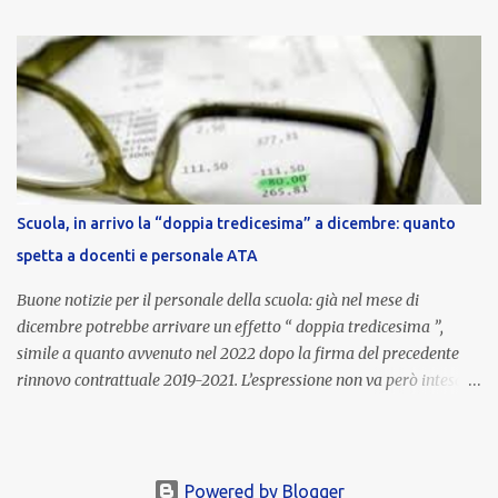
nell’area riservata della piattaforma, insieme alla mensilità
ordinaria di ottobre . Cos’è la retribuzione di risultato La
retribuzione di risultato rappresenta la parte variabile dello
stipendio dei dirigenti scolastici. Viene corrisposta per valorizzare
la qualità dell’attività svolta, la gestione delle risorse e il
raggiungimento degli obiettivi fissati dal Ministero dell’Istruzione
e del Merito (MIM) . Per l’anno scolastico 2023/2024, il MIM ha
completato la procedura di valutazione e trasmesso i dati a NoiPA,
Scuola, in arrivo la “doppia tredicesima” a dicembre: quanto
che ha poi disposto la liquidazione automatica in busta paga . Gli
spetta a docenti e personale ATA
importi e le trattenute L’importo medio lordo riconosciuto è di 6....
Buone notizie per il personale della scuola: già nel mese di
dicembre potrebbe arrivare un effetto “ doppia tredicesima ”,
simile a quanto avvenuto nel 2022 dopo la firma del precedente
rinnovo contrattuale 2019-2021. L’espressione non va però intesa in
senso letterale: non si tratta di due mensilità piene , ma di una
tredicesima regolare a cui si sommeranno gli arretrati contrattuali
dovuti al nuovo accordo per il comparto scuola . In pratica,
un’integrazione straordinaria che, pur non raggiungendo l’importo
Powered by Blogger