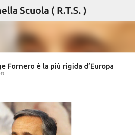
lla Scuola ( R.T.S. )
Passa ai contenuti principali
ge Fornero è la più rigida d’Europa
013