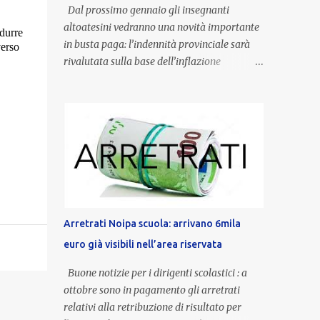
Dal prossimo gennaio gli insegnanti
altoatesini vedranno una novità importante
odurre
in busta paga: l’indennità provinciale sarà
verso
rivalutata sulla base dell’inflazione
registrata nel triennio 2022-2024. Una
misura che porterà anche all’aumento delle
indennità di servizio, che per i docenti con
un’anzianità compresa tra 9 e 20 anni
potranno raggiungere fino a 1.002 euro lordi
annui. Il nuovo contratto provinciale
introduce inoltre un congedo speciale
dedicato alle donne vittime di violenza di
genere, in linea con la normativa nazionale e
Arretrati Noipa scuola: arrivano 6mila
con l’obiettivo di offrire maggiore tutela e
euro già visibili nell’area riservata
supporto in situazioni delicate. L’indennità
provinciale per i docenti è un unicum in
Buone notizie per i dirigenti scolastici : a
Italia: si tratta di una misura esclusiva della
ottobre sono in pagamento gli arretrati
Provincia autonoma di Bolzano, che integra
relativi alla retribuzione di risultato per
in maniera stabile lo stipendio nazionale