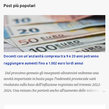
Post più popolari
Docenti con un’anzianità compresa tra 9 e 20 anni potranno
raggiungere aumenti fino a 1.002 euro lordi annui
Dal prossimo gennaio gli insegnanti altoatesini vedranno una
novità importante in busta paga: l’indennità provinciale sarà
rivalutata sulla base dell’inflazione registrata nel triennio 2022-
2024. Una misura che porterà anche all’aumento delle indennità di
servizio, che per i docenti con un’anzianità compresa tra 9 e 20
anni potranno raggiungere fino a 1.002 euro lordi annui. Il nuovo
contratto provinciale introduce inoltre un congedo speciale