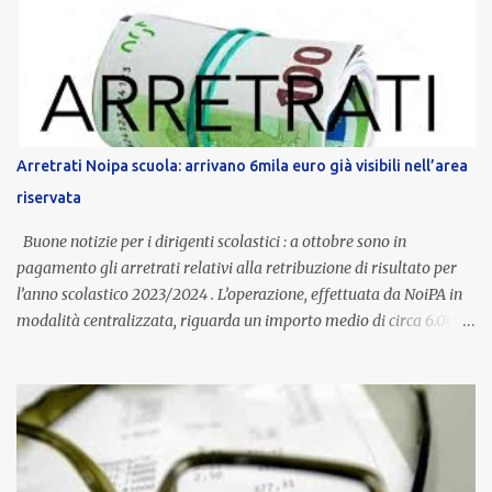
dedicato alle donne vittime di violenza di genere, in linea con la
normativa nazionale e con l’obiettivo di offrire maggiore tutela e
supporto in situazioni delicate. L’indennità provinciale per i docenti
è un unicum in Italia: si tratta di una misura esclusiva della
Provincia autonoma di Bolzano, che integra in maniera stabile lo
stipendio nazionale grazie alle prerogative garantite
Arretrati Noipa scuola: arrivano 6mila euro già visibili nell’area
dall’autonomia locale. Non è un bonus temporaneo né un
riservata
compenso accessorio, ma una voce strutturale di retribuzione,
aggiornata periodicamente in base al cost...
Buone notizie per i dirigenti scolastici : a ottobre sono in
pagamento gli arretrati relativi alla retribuzione di risultato per
l’anno scolastico 2023/2024 . L’operazione, effettuata da NoiPA in
modalità centralizzata, riguarda un importo medio di circa 6.000
euro lordi , pari a 3.650 euro netti . Le somme risultano già visibili
nell’area riservata della piattaforma, insieme alla mensilità
ordinaria di ottobre . Cos’è la retribuzione di risultato La
retribuzione di risultato rappresenta la parte variabile dello
stipendio dei dirigenti scolastici. Viene corrisposta per valorizzare
la qualità dell’attività svolta, la gestione delle risorse e il