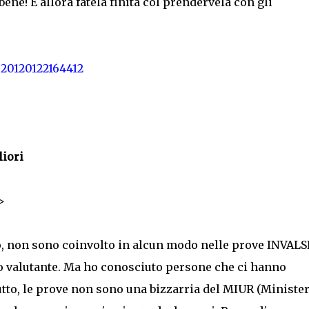
ene! E allora fatela finita col prendervela con gli
=20120122164412
liori
>
o, non sono coinvolto in alcun modo nelle prove INVALSI
o valutante. Ma ho conosciuto persone che ci hanno
tutto, le prove non sono una bizzarria del MIUR (Ministe