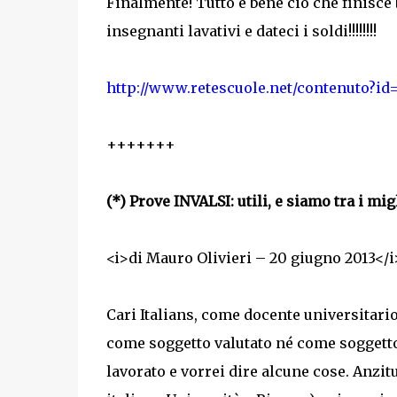
Finalmente! Tutto è bene ciò che finisce b
insegnanti lavativi e dateci i soldi!!!!!!!!
http://www.retescuole.net/contenuto?id
+++++++
(*) Prove INVALSI: utili, e siamo tra i mig
<i>di Mauro Olivieri – 20 giugno 2013</i
Cari Italians, come docente universitari
come soggetto valutato né come soggett
lavorato e vorrei dire alcune cose. Anzi