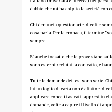
italiano Università e Ricerca) nei paesi
dubbio che mi ha colpito la serietà con c
Chi denuncia questionari ridicoli e so
cosa parla. Per la cronaca, il termine “s
sempre.
E’ anche inesatto che le prove siano sul
sono esterni reclutati a contratto, e han
Tutte le domande dei test sono serie. C
lui un foglio di carta non è affatto ridic
applicare concetti astratti appresi in cl
domande, volte a capire il livello di app