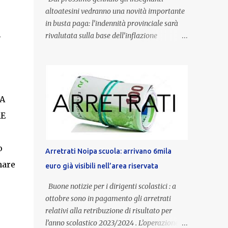
altoatesini vedranno una novità importante
in busta paga: l’indennità provinciale sarà
i
rivalutata sulla base dell’inflazione
registrata nel triennio 2022-2024. Una
misura che porterà anche all’aumento delle
indennità di servizio, che per i docenti con
un’anzianità compresa tra 9 e 20 anni
potranno raggiungere fino a 1.002 euro lordi
A
annui. Il nuovo contratto provinciale
RE
introduce inoltre un congedo speciale
dedicato alle donne vittime di violenza di
genere, in linea con la normativa nazionale e
o
Arretrati Noipa scuola: arrivano 6mila
con l’obiettivo di offrire maggiore tutela e
nare
euro già visibili nell’area riservata
supporto in situazioni delicate. L’indennità
provinciale per i docenti è un unicum in
Buone notizie per i dirigenti scolastici : a
Italia: si tratta di una misura esclusiva della
ottobre sono in pagamento gli arretrati
Provincia autonoma di Bolzano, che integra
relativi alla retribuzione di risultato per
in maniera stabile lo stipendio nazionale
l’anno scolastico 2023/2024 . L’operazione,