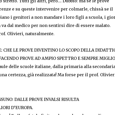
 stretto. Tutti gli altri, però…. Dubbio: ma se le prove
enze e su queste intervenire per colmarle, chissà se il
ano i genitori a non mandare i loro figli a scuola, i gio
 va dal medico per non sentirsi dire di essere malato.
rof. Olivieri, naturalmente.
: CHE LE PROVE DIVENTINO LO SCOPO DELLA DIDATTI
 FACENDO PROVE AD AMPIO SPETTRO E SEMPRE MIGLIO
aule delle scuole italiane, dalla primaria alla secondaria
a certezza, già realizzata! Ma forse per il prof. Olivier
SSUNO: DALLE PROVE INVALSI RISULTA
LIORI D’EUROPA.