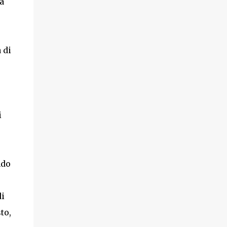
a
 di
i
ndo
di
to,