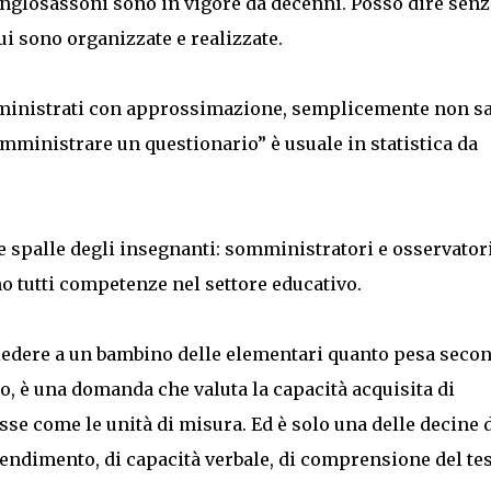
 anglosassoni sono in vigore da decenni. Posso dire senz
ui sono organizzate e realizzate.
mministrati con approssimazione, semplicemente non sa
omministrare un questionario” è usuale in statistica da
le spalle degli insegnanti: somministratori e osservator
no tutti competenze nel settore educativo.
hiedere a un bambino delle elementari quanto pesa seco
olo, è una domanda che valuta la capacità acquisita di
asse come le unità di misura. Ed è solo una delle decine 
rendimento, di capacità verbale, di comprensione del tes