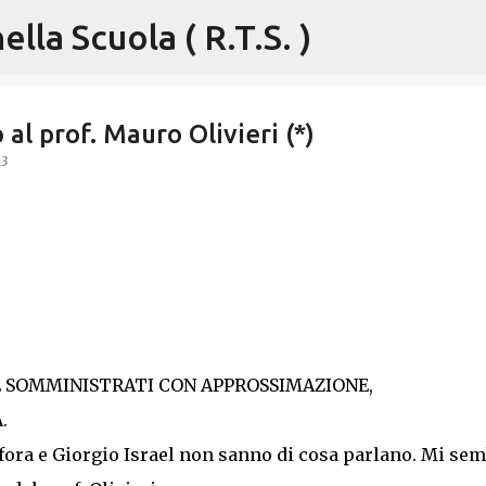
lla Scuola ( R.T.S. )
Passa ai contenuti principali
al prof. Mauro Olivieri (*)
13
E SOMMINISTRATI CON APPROSSIMAZIONE,
.
ora e Giorgio Israel non sanno di cosa parlano. Mi se