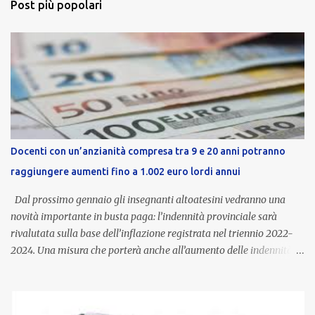
Post più popolari
Docenti con un’anzianità compresa tra 9 e 20 anni potranno
raggiungere aumenti fino a 1.002 euro lordi annui
Dal prossimo gennaio gli insegnanti altoatesini vedranno una
novità importante in busta paga: l’indennità provinciale sarà
rivalutata sulla base dell’inflazione registrata nel triennio 2022-
2024. Una misura che porterà anche all’aumento delle indennità di
servizio, che per i docenti con un’anzianità compresa tra 9 e 20
anni potranno raggiungere fino a 1.002 euro lordi annui. Il nuovo
contratto provinciale introduce inoltre un congedo speciale