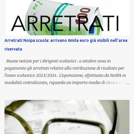
dedicato alle donne vittime di violenza di genere, in linea con la
normativa nazionale e con l’obiettivo di offrire maggiore tutela e
supporto in situazioni delicate. L’indennità provinciale per i docenti
è un unicum in Italia: si tratta di una misura esclusiva della
Provincia autonoma di Bolzano, che integra in maniera stabile lo
stipendio nazionale grazie alle prerogative garantite
Arretrati Noipa scuola: arrivano 6mila euro già visibili nell’area
dall’autonomia locale. Non è un bonus temporaneo né un
riservata
compenso accessorio, ma una voce strutturale di retribuzione,
aggiornata periodicamente in base al cost...
Buone notizie per i dirigenti scolastici : a ottobre sono in
pagamento gli arretrati relativi alla retribuzione di risultato per
l’anno scolastico 2023/2024 . L’operazione, effettuata da NoiPA in
modalità centralizzata, riguarda un importo medio di circa 6.000
euro lordi , pari a 3.650 euro netti . Le somme risultano già visibili
nell’area riservata della piattaforma, insieme alla mensilità
ordinaria di ottobre . Cos’è la retribuzione di risultato La
retribuzione di risultato rappresenta la parte variabile dello
stipendio dei dirigenti scolastici. Viene corrisposta per valorizzare
la qualità dell’attività svolta, la gestione delle risorse e il
raggiungimento degli obiettivi fissati dal Ministero dell’Istruzione