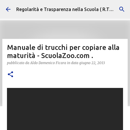
Passa ai contenuti principali
Regolarità e Trasparenza nella Scuola ( R.T.S. )
Manuale di trucchi per copiare alla
maturità - ScuolaZoo.com .
pubblicato da
Aldo Domenico Ficara
in data
giugno 22, 2013