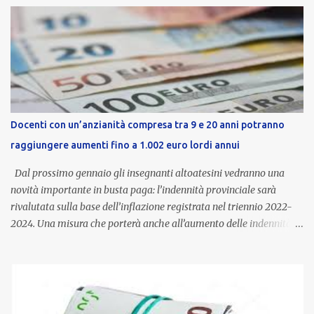
Docenti con un’anzianità compresa tra 9 e 20 anni potranno
raggiungere aumenti fino a 1.002 euro lordi annui
Dal prossimo gennaio gli insegnanti altoatesini vedranno una
novità importante in busta paga: l’indennità provinciale sarà
rivalutata sulla base dell’inflazione registrata nel triennio 2022-
2024. Una misura che porterà anche all’aumento delle indennità di
servizio, che per i docenti con un’anzianità compresa tra 9 e 20
anni potranno raggiungere fino a 1.002 euro lordi annui. Il nuovo
contratto provinciale introduce inoltre un congedo speciale
dedicato alle donne vittime di violenza di genere, in linea con la
normativa nazionale e con l’obiettivo di offrire maggiore tutela e