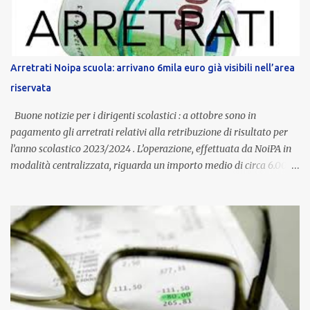
supporto in situazioni delicate. L’indennità provinciale per i docenti
è un unicum in Italia: si tratta di una misura esclusiva della
Provincia autonoma di Bolzano, che integra in maniera stabile lo
stipendio nazionale grazie alle prerogative garantite
Arretrati Noipa scuola: arrivano 6mila euro già visibili nell’area
dall’autonomia locale. Non è un bonus temporaneo né un
riservata
compenso accessorio, ma una voce strutturale di retribuzione,
aggiornata periodicamente in base al cost...
Buone notizie per i dirigenti scolastici : a ottobre sono in
pagamento gli arretrati relativi alla retribuzione di risultato per
l’anno scolastico 2023/2024 . L’operazione, effettuata da NoiPA in
modalità centralizzata, riguarda un importo medio di circa 6.000
euro lordi , pari a 3.650 euro netti . Le somme risultano già visibili
nell’area riservata della piattaforma, insieme alla mensilità
ordinaria di ottobre . Cos’è la retribuzione di risultato La
retribuzione di risultato rappresenta la parte variabile dello
stipendio dei dirigenti scolastici. Viene corrisposta per valorizzare
la qualità dell’attività svolta, la gestione delle risorse e il
raggiungimento degli obiettivi fissati dal Ministero dell’Istruzione
e del Merito (MIM) . Per l’anno scolastico 2023/2024, il MIM ha