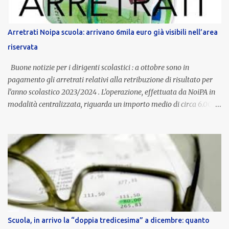
è un unicum in Italia: si tratta di una misura esclusiva della
Provincia autonoma di Bolzano, che integra in maniera stabile lo
stipendio nazionale grazie alle prerogative garantite
Arretrati Noipa scuola: arrivano 6mila euro già visibili nell’area
dall’autonomia locale. Non è un bonus temporaneo né un
riservata
compenso accessorio, ma una voce strutturale di retribuzione,
aggiornata periodicamente in base al cost...
Buone notizie per i dirigenti scolastici : a ottobre sono in
pagamento gli arretrati relativi alla retribuzione di risultato per
l’anno scolastico 2023/2024 . L’operazione, effettuata da NoiPA in
modalità centralizzata, riguarda un importo medio di circa 6.000
euro lordi , pari a 3.650 euro netti . Le somme risultano già visibili
nell’area riservata della piattaforma, insieme alla mensilità
ordinaria di ottobre . Cos’è la retribuzione di risultato La
retribuzione di risultato rappresenta la parte variabile dello
stipendio dei dirigenti scolastici. Viene corrisposta per valorizzare
la qualità dell’attività svolta, la gestione delle risorse e il
raggiungimento degli obiettivi fissati dal Ministero dell’Istruzione
e del Merito (MIM) . Per l’anno scolastico 2023/2024, il MIM ha
completato la procedura di valutazione e trasmesso i dati a NoiPA,
Scuola, in arrivo la “doppia tredicesima” a dicembre: quanto
che ha poi disposto la liquidazione automatica in busta paga . Gli