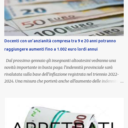
Docenti con un’anzianità compresa tra 9 e 20 anni potranno
raggiungere aumenti fino a 1.002 euro lordi annui
Dal prossimo gennaio gli insegnanti altoatesini vedranno una
novità importante in busta paga: l’indennità provinciale sarà
rivalutata sulla base dell’inflazione registrata nel triennio 2022-
2024. Una misura che porterà anche all’aumento delle indennità di
servizio, che per i docenti con un’anzianità compresa tra 9 e 20
anni potranno raggiungere fino a 1.002 euro lordi annui. Il nuovo
contratto provinciale introduce inoltre un congedo speciale
dedicato alle donne vittime di violenza di genere, in linea con la
normativa nazionale e con l’obiettivo di offrire maggiore tutela e
supporto in situazioni delicate. L’indennità provinciale per i docenti