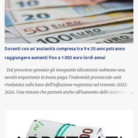
Docenti con un’anzianità compresa tra 9 e 20 anni potranno
raggiungere aumenti fino a 1.002 euro lordi annui
Dal prossimo gennaio gli insegnanti altoatesini vedranno una
novità importante in busta paga: l’indennità provinciale sarà
rivalutata sulla base dell’inflazione registrata nel triennio 2022-
2024. Una misura che porterà anche all’aumento delle indennità di
servizio, che per i docenti con un’anzianità compresa tra 9 e 20
anni potranno raggiungere fino a 1.002 euro lordi annui. Il nuovo
contratto provinciale introduce inoltre un congedo speciale
dedicato alle donne vittime di violenza di genere, in linea con la
normativa nazionale e con l’obiettivo di offrire maggiore tutela e
supporto in situazioni delicate. L’indennità provinciale per i docenti