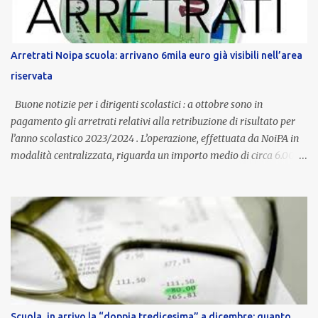
è un unicum in Italia: si tratta di una misura esclusiva della
Provincia autonoma di Bolzano, che integra in maniera stabile lo
stipendio nazionale grazie alle prerogative garantite
Arretrati Noipa scuola: arrivano 6mila euro già visibili nell’area
dall’autonomia locale. Non è un bonus temporaneo né un
riservata
compenso accessorio, ma una voce strutturale di retribuzione,
aggiornata periodicamente in base al cost...
Buone notizie per i dirigenti scolastici : a ottobre sono in
pagamento gli arretrati relativi alla retribuzione di risultato per
l’anno scolastico 2023/2024 . L’operazione, effettuata da NoiPA in
modalità centralizzata, riguarda un importo medio di circa 6.000
euro lordi , pari a 3.650 euro netti . Le somme risultano già visibili
nell’area riservata della piattaforma, insieme alla mensilità
ordinaria di ottobre . Cos’è la retribuzione di risultato La
retribuzione di risultato rappresenta la parte variabile dello
stipendio dei dirigenti scolastici. Viene corrisposta per valorizzare
la qualità dell’attività svolta, la gestione delle risorse e il
raggiungimento degli obiettivi fissati dal Ministero dell’Istruzione
e del Merito (MIM) . Per l’anno scolastico 2023/2024, il MIM ha
completato la procedura di valutazione e trasmesso i dati a NoiPA,
Scuola, in arrivo la “doppia tredicesima” a dicembre: quanto