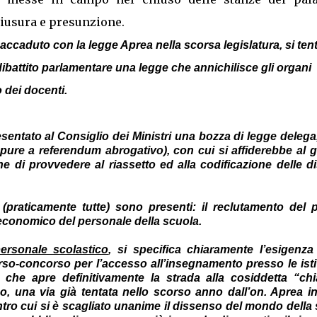
hiusura e presunzione.
ccaduto con la legge Aprea nella scorsa legislatura, si ten
dibattito parlamentare una legge che annichilisce gli organi
o dei docenti.
sentato al Consiglio dei Ministri una bozza di legge delega,
ppure a referendum abrogativo), con cui si affiderebbe al 
ine di provvedere al riassetto ed alla codificazione delle di
 (praticamente tutte) sono presenti: il reclutamento del p
to economico del personale della scuola.
ersonale scolastico
, si specifica chiaramente l’esigenz
rso-concorso per l’accesso all’insegnamento presso le isti
 che apre definitivamente la strada alla cosiddetta “chi
co, una via già tentata nello scorso anno dall’on. Aprea i
ntro cui si è scagliato unanime il dissenso del mondo dell