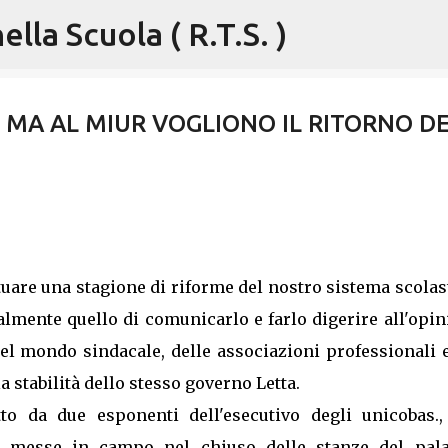
lla Scuola ( R.T.S. )
Passa ai contenuti principali
MA AL MIUR VOGLIONO IL RITORNO D
tuare una stagione di riforme del nostro sistema scolas
almente quello di comunicarlo e farlo digerire all'opi
del mondo sindacale, delle associazioni professionali 
 stabilità dello stesso governo Letta.
tto da due esponenti dell'esecutivo degli unicobas.,
, messe in campo nel chiuso delle stanze del pala