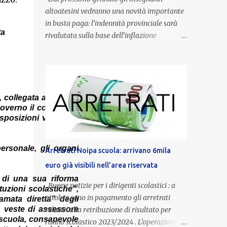
altoatesini vedranno una novità importante
in busta paga: l’indennità provinciale sarà
ta
rivalutata sulla base dell’inflazione
registrata nel triennio 2022-2024. Una
misura che porterà anche all’aumento delle
indennità di servizio, che per i docenti con
un’anzianità compresa tra 9 e 20 anni
potranno raggiungere fino a 1.002 euro lordi
 collegata alla legge
governo il compito di
annui. Il nuovo contratto provinciale
sposizioni vigenti in
introduce inoltre un congedo speciale
dedicato alle donne vittime di violenza di
genere, in linea con la normativa nazionale e
ersonale, gli organi
Arretrati Noipa scuola: arrivano 6mila
con l’obiettivo di offrire maggiore tutela e
euro già visibili nell’area riservata
supporto in situazioni delicate. L’indennità
a di una sua riforma
provinciale per i docenti è un unicum in
Buone notizie per i dirigenti scolastici : a
tuzioni scolastiche”,
Italia: si tratta di una misura esclusiva della
ottobre sono in pagamento gli arretrati
amata diretta” degli
Provincia autonoma di Bolzano, che integra
n veste di assessore
relativi alla retribuzione di risultato per
in maniera stabile lo stipendio nazionale
a scuola, consapevole
l’anno scolastico 2023/2024 . L’operazione,