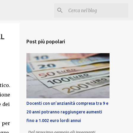
EL
Post più popolari
tico.
nione
Docenti con un’anzianità compresa tra 9 e
e dei
20 anni potranno raggiungere aumenti
fino a 1.002 euro lordi annui
 per
zzo.
Dal prossimo gennaio gli insegnanti