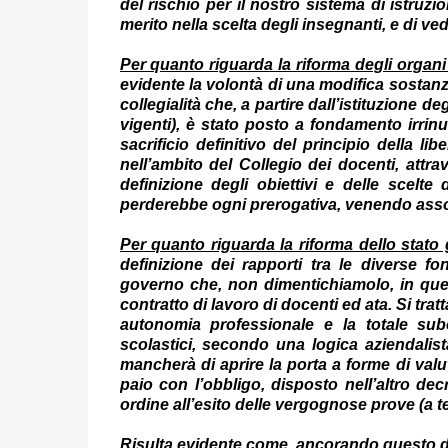
del rischio per il nostro sistema di istruzi
merito nella scelta degli insegnanti, e di ve
Per quanto riguarda la riforma degli organi 
evidente la volontà di una modifica sostanzi
collegialità che, a partire dall’istituzione d
vigenti), è stato posto a fondamento irrinu
sacrificio definitivo del principio della li
nell’ambito del Collegio dei docenti, attra
definizione degli obiettivi e delle scelte
perderebbe ogni prerogativa, venendo assogg
Per quanto riguarda la riforma dello stato 
definizione dei rapporti tra le diverse fon
governo che, non dimentichiamolo, in ques
contratto di lavoro di docenti ed ata. Si trat
autonomia professionale e la totale subor
scolastici, secondo una logica aziendali
mancherà di aprire la porta a forme di valuta
paio con l’obbligo, disposto nell’altro de
ordine all’esito delle vergognose prove (a tes
Risulta evidente come, ancorando questo decr