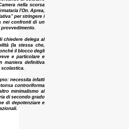
letterale: non si tratta di due mensilità piene ,
 Camera nella scorsa
ma di una tredicesima regolare a cui si
rmataria l’On. Aprea,
ativa” per stringere i
sommeranno gli arretrati contrattuali dovuti
 nei confronti di un
al nuovo accordo per il comparto scuola . In
l provvedimento.
pratica, un’integrazione straordinaria che,
pur non raggiungendo l’importo di una
di chiedere delega al
seconda tredicesima, garantirà un sostegno
lità (la stessa che,
nonché il blocco degli
economico importante per milioni di
reve e particolare e
lavoratori, in un periodo ancora segnato
n maniera definitiva
dall’inflazione. Gli importi previsti Le cifre
 scolastica.
variano a seconda della qualifica e del
profilo professionale. In base alle prime
gno: necessita infatti
’intonsa controriforma
stime: Collaboratori scolastici : circa 850
 altro minimalismo al
euro netti di arretrati; Docenti : in media
daria di secondo grado
1.200 euro netti ; DSGA (Direttori dei Servizi
che di depotenziare e
Generali e Amministrativi): fino a 1.700 euro
azionali.
netti . Si tratta di impor...