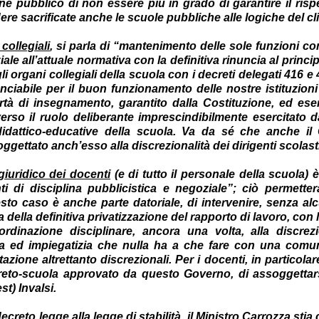
one pubblico di non essere più in grado di garantire il rispe
dere sacrificate anche le scuole pubbliche alle logiche del cl
collegiali
, si parla di “mantenimento delle sole funzioni co
ale all’attuale normativa con la definitiva rinuncia al princ
egli organi collegiali della scuola con i decreti delegati 416 e
nciabile per il buon funzionamento delle nostre istituzioni
bertà di insegnamento, garantito dalla Costituzione, ed eser
verso il ruolo deliberante imprescindibilmente esercitato d
 didattico-educative della scuola. Va da sé che anche il C
ettato anch’esso alla discrezionalità dei dirigenti scolasti
giuridico dei docenti
(e di tutto il personale della scuola) 
ti di disciplina pubblicistica e negoziale”; ciò permetter
to caso è anche parte datoriale, di intervenire, senza al
ta della definitiva privatizzazione del rapporto di lavoro, con 
dinazione disciplinare, ancora una volta, alla discrezio
sta ed impiegatizia che nulla ha a che fare con una com
zione altrettanto discrezionali. Per i docenti, in particolare
creto-scuola approvato da questo Governo, di assoggettarsi
t) Invalsi.
eto legge alla legge di stabilità, il Ministro Carrozza stia 