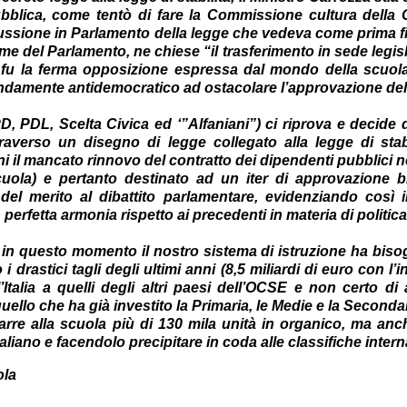
pubblica, come tentò di fare la Commissione cultura della
ussione in Parlamento della legge che vedeva come prima fi
ame del Parlamento, ne chiese “il trasferimento in sede legisl
 fu la ferma opposizione espressa dal mondo della scuola
ondamente antidemocratico ad ostacolare l’approvazione de
D, PDL, Scelta Civica ed ‘”Alfaniani”) ci riprova e decide 
traverso un disegno di legge collegato alla legge di stabi
nni il mancato rinnovo del contratto dei dipendenti pubblici 
 scuola) e pertanto destinato ad un iter di approvazione b
el merito al dibattito parlamentare, evidenziando così i
perfetta armonia rispetto ai precedenti in materia di politica
cui in questo momento il nostro sistema di istruzione ha biso
 drastici tagli degli ultimi anni (8,5 miliardi di euro con l
l’Italia a quelli degli altri paesi dell’OCSE e non certo di
 quello che ha già investito la Primaria, le Medie e la Secon
rarre alla scuola più di 130 mila unità in organico, ma an
taliano e facendolo precipitare in coda alle classifiche intern
ola