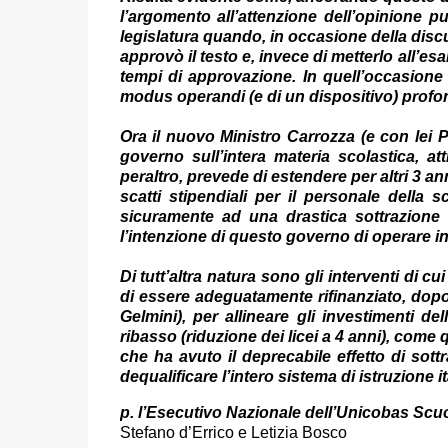
l’argomento all’attenzione dell’opinione 
legislatura quando, in occasione della disc
approvò il testo e, invece di metterlo all’es
tempi di approvazione. In quell’occasione
modus operandi (e di un dispositivo) prof
Ora il nuovo Ministro Carrozza (e con lei P
governo sull’intera materia scolastica, at
peraltro, prevede di estendere per altri 3 a
scatti stipendiali per il personale della
sicuramente ad una drastica sottrazione d
l’intenzione di questo governo di operare in 
Di tutt’altra natura sono gli interventi di 
di essere adeguatamente rifinanziato, dopo i
Gelmini), per allineare gli investimenti del
ribasso (riduzione dei licei a 4 anni), come
che ha avuto il deprecabile effetto di sott
dequalificare l’intero sistema di istruzione i
p. l’Esecutivo Nazionale dell’Unicobas Scu
Stefano d’Errico e Letizia Bosco