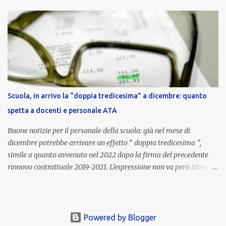
nell’area riservata della piattaforma, insieme alla mensilità
ordinaria di ottobre . Cos’è la retribuzione di risultato La
retribuzione di risultato rappresenta la parte variabile dello
stipendio dei dirigenti scolastici. Viene corrisposta per valorizzare
la qualità dell’attività svolta, la gestione delle risorse e il
raggiungimento degli obiettivi fissati dal Ministero dell’Istruzione
e del Merito (MIM) . Per l’anno scolastico 2023/2024, il MIM ha
completato la procedura di valutazione e trasmesso i dati a NoiPA,
Scuola, in arrivo la “doppia tredicesima” a dicembre: quanto
che ha poi disposto la liquidazione automatica in busta paga . Gli
spetta a docenti e personale ATA
importi e le trattenute L’importo medio lordo riconosciuto è di 6....
Buone notizie per il personale della scuola: già nel mese di
dicembre potrebbe arrivare un effetto “ doppia tredicesima ”,
simile a quanto avvenuto nel 2022 dopo la firma del precedente
rinnovo contrattuale 2019-2021. L’espressione non va però intesa in
senso letterale: non si tratta di due mensilità piene , ma di una
tredicesima regolare a cui si sommeranno gli arretrati contrattuali
dovuti al nuovo accordo per il comparto scuola . In pratica,
un’integrazione straordinaria che, pur non raggiungendo l’importo
Powered by Blogger