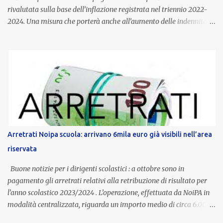
rivalutata sulla base dell’inflazione registrata nel triennio 2022-
2024. Una misura che porterà anche all’aumento delle indennità di
servizio, che per i docenti con un’anzianità compresa tra 9 e 20
anni potranno raggiungere fino a 1.002 euro lordi annui. Il nuovo
contratto provinciale introduce inoltre un congedo speciale
dedicato alle donne vittime di violenza di genere, in linea con la
normativa nazionale e con l’obiettivo di offrire maggiore tutela e
supporto in situazioni delicate. L’indennità provinciale per i docenti
è un unicum in Italia: si tratta di una misura esclusiva della
Provincia autonoma di Bolzano, che integra in maniera stabile lo
stipendio nazionale grazie alle prerogative garantite
Arretrati Noipa scuola: arrivano 6mila euro già visibili nell’area
dall’autonomia locale. Non è un bonus temporaneo né un
riservata
compenso accessorio, ma una voce strutturale di retribuzione,
aggiornata periodicamente in base al cost...
Buone notizie per i dirigenti scolastici : a ottobre sono in
pagamento gli arretrati relativi alla retribuzione di risultato per
l’anno scolastico 2023/2024 . L’operazione, effettuata da NoiPA in
modalità centralizzata, riguarda un importo medio di circa 6.000
euro lordi , pari a 3.650 euro netti . Le somme risultano già visibili