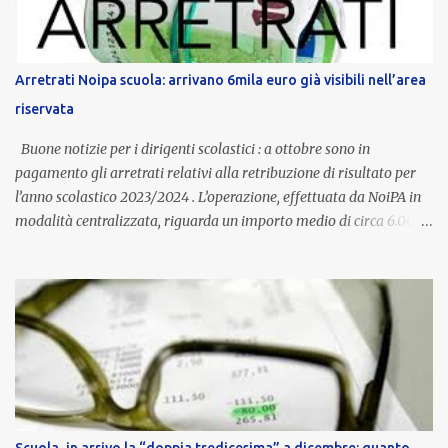
è un unicum in Italia: si tratta di una misura esclusiva della
Provincia autonoma di Bolzano, che integra in maniera stabile lo
stipendio nazionale grazie alle prerogative garantite
Arretrati Noipa scuola: arrivano 6mila euro già visibili nell’area
dall’autonomia locale. Non è un bonus temporaneo né un
riservata
compenso accessorio, ma una voce strutturale di retribuzione,
aggiornata periodicamente in base al cost...
Buone notizie per i dirigenti scolastici : a ottobre sono in
pagamento gli arretrati relativi alla retribuzione di risultato per
l’anno scolastico 2023/2024 . L’operazione, effettuata da NoiPA in
modalità centralizzata, riguarda un importo medio di circa 6.000
euro lordi , pari a 3.650 euro netti . Le somme risultano già visibili
nell’area riservata della piattaforma, insieme alla mensilità
ordinaria di ottobre . Cos’è la retribuzione di risultato La
retribuzione di risultato rappresenta la parte variabile dello
stipendio dei dirigenti scolastici. Viene corrisposta per valorizzare
la qualità dell’attività svolta, la gestione delle risorse e il
raggiungimento degli obiettivi fissati dal Ministero dell’Istruzione
e del Merito (MIM) . Per l’anno scolastico 2023/2024, il MIM ha
completato la procedura di valutazione e trasmesso i dati a NoiPA,