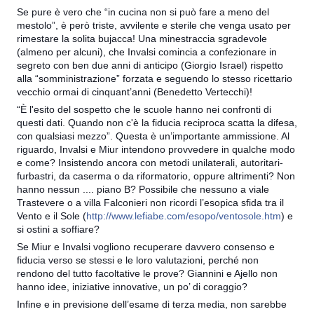
Se pure è vero che “in cucina non si può fare a meno del
mestolo”, è però triste, avvilente e sterile che venga usato per
rimestare la solita bujacca! Una minestraccia sgradevole
(almeno per alcuni), che Invalsi comincia a confezionare in
segreto con ben due anni di anticipo (Giorgio Israel) rispetto
alla “somministrazione” forzata e seguendo lo stesso ricettario
vecchio ormai di cinquant’anni (Benedetto Vertecchi)!
“È l'esito del sospetto che le scuole hanno nei confronti di
questi dati. Quando non c'è la fiducia reciproca scatta la difesa,
con qualsiasi mezzo”. Questa è un’importante ammissione. Al
riguardo, Invalsi e Miur intendono provvedere in qualche modo
e come? Insistendo ancora con metodi unilaterali, autoritari-
furbastri, da caserma o da riformatorio, oppure altrimenti? Non
hanno nessun .... piano B? Possibile che nessuno a viale
Trastevere o a villa Falconieri non ricordi l’esopica sfida tra il
Vento e il Sole (
http://www.lefiabe.com/esopo/ventosole.htm
) e
si ostini a soffiare?
Se Miur e Invalsi vogliono recuperare davvero consenso e
fiducia verso se stessi e le loro valutazioni, perché non
rendono del tutto facoltative le prove? Giannini e Ajello non
hanno idee, iniziative innovative, un po’ di coraggio?
Infine e in previsione dell’esame di terza media, non sarebbe