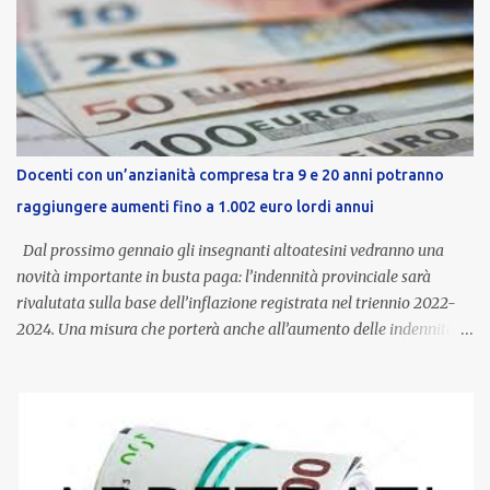
Docenti con un’anzianità compresa tra 9 e 20 anni potranno
raggiungere aumenti fino a 1.002 euro lordi annui
Dal prossimo gennaio gli insegnanti altoatesini vedranno una
novità importante in busta paga: l’indennità provinciale sarà
rivalutata sulla base dell’inflazione registrata nel triennio 2022-
2024. Una misura che porterà anche all’aumento delle indennità di
servizio, che per i docenti con un’anzianità compresa tra 9 e 20
anni potranno raggiungere fino a 1.002 euro lordi annui. Il nuovo
contratto provinciale introduce inoltre un congedo speciale
dedicato alle donne vittime di violenza di genere, in linea con la
normativa nazionale e con l’obiettivo di offrire maggiore tutela e
supporto in situazioni delicate. L’indennità provinciale per i docenti