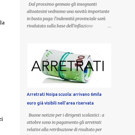
Dal prossimo gennaio gli insegnanti
altoatesini vedranno una novità importante
in busta paga: l’indennità provinciale sarà
la
rivalutata sulla base dell’inflazione
registrata nel triennio 2022-2024. Una
misura che porterà anche all’aumento delle
indennità di servizio, che per i docenti con
un’anzianità compresa tra 9 e 20 anni
potranno raggiungere fino a 1.002 euro lordi
annui. Il nuovo contratto provinciale
introduce inoltre un congedo speciale
dedicato alle donne vittime di violenza di
genere, in linea con la normativa nazionale e
Arretrati Noipa scuola: arrivano 6mila
con l’obiettivo di offrire maggiore tutela e
euro già visibili nell’area riservata
supporto in situazioni delicate. L’indennità
provinciale per i docenti è un unicum in
Buone notizie per i dirigenti scolastici : a
zi
Italia: si tratta di una misura esclusiva della
ottobre sono in pagamento gli arretrati
Provincia autonoma di Bolzano, che integra
relativi alla retribuzione di risultato per
in maniera stabile lo stipendio nazionale