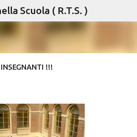
lla Scuola ( R.T.S. )
Passa ai contenuti principali
) INSEGNANTI !!!