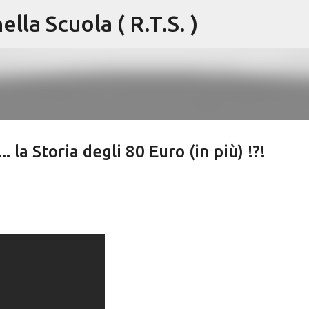
lla Scuola ( R.T.S. )
Passa ai contenuti principali
 la Storia degli 80 Euro (in più) !?!