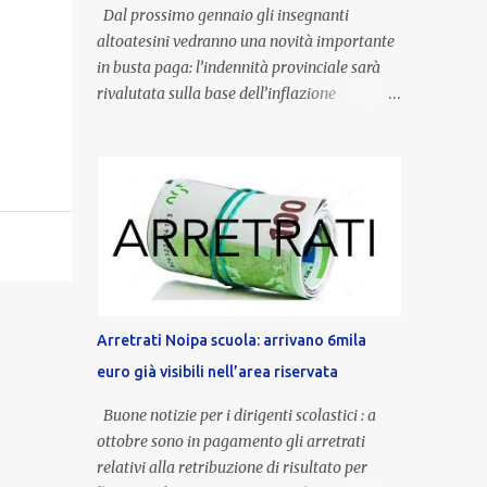
Dal prossimo gennaio gli insegnanti
altoatesini vedranno una novità importante
in busta paga: l’indennità provinciale sarà
rivalutata sulla base dell’inflazione
registrata nel triennio 2022-2024. Una
misura che porterà anche all’aumento delle
indennità di servizio, che per i docenti con
un’anzianità compresa tra 9 e 20 anni
potranno raggiungere fino a 1.002 euro lordi
annui. Il nuovo contratto provinciale
introduce inoltre un congedo speciale
dedicato alle donne vittime di violenza di
genere, in linea con la normativa nazionale e
Arretrati Noipa scuola: arrivano 6mila
con l’obiettivo di offrire maggiore tutela e
euro già visibili nell’area riservata
supporto in situazioni delicate. L’indennità
provinciale per i docenti è un unicum in
Buone notizie per i dirigenti scolastici : a
Italia: si tratta di una misura esclusiva della
ottobre sono in pagamento gli arretrati
Provincia autonoma di Bolzano, che integra
relativi alla retribuzione di risultato per
in maniera stabile lo stipendio nazionale