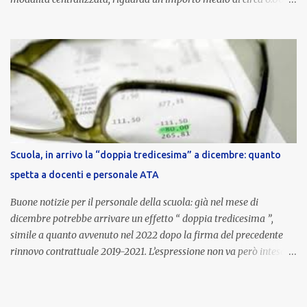
euro lordi , pari a 3.650 euro netti . Le somme risultano già visibili
nell’area riservata della piattaforma, insieme alla mensilità
ordinaria di ottobre . Cos’è la retribuzione di risultato La
retribuzione di risultato rappresenta la parte variabile dello
stipendio dei dirigenti scolastici. Viene corrisposta per valorizzare
la qualità dell’attività svolta, la gestione delle risorse e il
raggiungimento degli obiettivi fissati dal Ministero dell’Istruzione
e del Merito (MIM) . Per l’anno scolastico 2023/2024, il MIM ha
completato la procedura di valutazione e trasmesso i dati a NoiPA,
Scuola, in arrivo la “doppia tredicesima” a dicembre: quanto
che ha poi disposto la liquidazione automatica in busta paga . Gli
spetta a docenti e personale ATA
importi e le trattenute L’importo medio lordo riconosciuto è di 6....
Buone notizie per il personale della scuola: già nel mese di
dicembre potrebbe arrivare un effetto “ doppia tredicesima ”,
simile a quanto avvenuto nel 2022 dopo la firma del precedente
rinnovo contrattuale 2019-2021. L’espressione non va però intesa in
senso letterale: non si tratta di due mensilità piene , ma di una
tredicesima regolare a cui si sommeranno gli arretrati contrattuali
dovuti al nuovo accordo per il comparto scuola . In pratica,