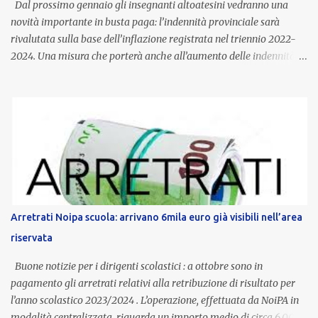
Dal prossimo gennaio gli insegnanti altoatesini vedranno una
novità importante in busta paga: l’indennità provinciale sarà
rivalutata sulla base dell’inflazione registrata nel triennio 2022-
2024. Una misura che porterà anche all’aumento delle indennità di
servizio, che per i docenti con un’anzianità compresa tra 9 e 20
anni potranno raggiungere fino a 1.002 euro lordi annui. Il nuovo
contratto provinciale introduce inoltre un congedo speciale
dedicato alle donne vittime di violenza di genere, in linea con la
normativa nazionale e con l’obiettivo di offrire maggiore tutela e
supporto in situazioni delicate. L’indennità provinciale per i docenti
è un unicum in Italia: si tratta di una misura esclusiva della
Provincia autonoma di Bolzano, che integra in maniera stabile lo
stipendio nazionale grazie alle prerogative garantite
Arretrati Noipa scuola: arrivano 6mila euro già visibili nell’area
dall’autonomia locale. Non è un bonus temporaneo né un
riservata
compenso accessorio, ma una voce strutturale di retribuzione,
aggiornata periodicamente in base al cost...
Buone notizie per i dirigenti scolastici : a ottobre sono in
pagamento gli arretrati relativi alla retribuzione di risultato per
l’anno scolastico 2023/2024 . L’operazione, effettuata da NoiPA in
modalità centralizzata, riguarda un importo medio di circa 6.000