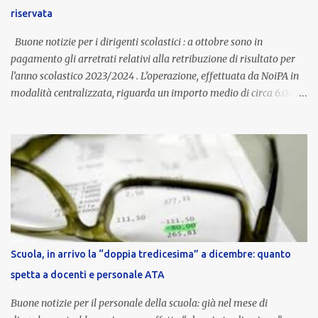
dall’autonomia locale. Non è un bonus temporaneo né un
riservata
compenso accessorio, ma una voce strutturale di retribuzione,
aggiornata periodicamente in base al cost...
Buone notizie per i dirigenti scolastici : a ottobre sono in
pagamento gli arretrati relativi alla retribuzione di risultato per
l’anno scolastico 2023/2024 . L’operazione, effettuata da NoiPA in
modalità centralizzata, riguarda un importo medio di circa 6.000
euro lordi , pari a 3.650 euro netti . Le somme risultano già visibili
nell’area riservata della piattaforma, insieme alla mensilità
ordinaria di ottobre . Cos’è la retribuzione di risultato La
retribuzione di risultato rappresenta la parte variabile dello
stipendio dei dirigenti scolastici. Viene corrisposta per valorizzare
la qualità dell’attività svolta, la gestione delle risorse e il
raggiungimento degli obiettivi fissati dal Ministero dell’Istruzione
e del Merito (MIM) . Per l’anno scolastico 2023/2024, il MIM ha
completato la procedura di valutazione e trasmesso i dati a NoiPA,
Scuola, in arrivo la “doppia tredicesima” a dicembre: quanto
che ha poi disposto la liquidazione automatica in busta paga . Gli
spetta a docenti e personale ATA
importi e le trattenute L’importo medio lordo riconosciuto è di 6....
Buone notizie per il personale della scuola: già nel mese di