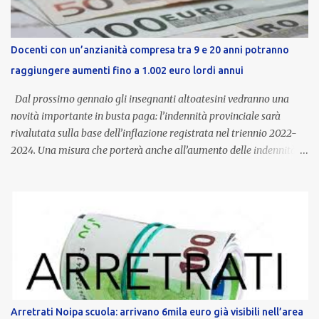
Docenti con un’anzianità compresa tra 9 e 20 anni potranno
raggiungere aumenti fino a 1.002 euro lordi annui
Dal prossimo gennaio gli insegnanti altoatesini vedranno una
novità importante in busta paga: l’indennità provinciale sarà
rivalutata sulla base dell’inflazione registrata nel triennio 2022-
2024. Una misura che porterà anche all’aumento delle indennità di
servizio, che per i docenti con un’anzianità compresa tra 9 e 20
anni potranno raggiungere fino a 1.002 euro lordi annui. Il nuovo
contratto provinciale introduce inoltre un congedo speciale
dedicato alle donne vittime di violenza di genere, in linea con la
normativa nazionale e con l’obiettivo di offrire maggiore tutela e
supporto in situazioni delicate. L’indennità provinciale per i docenti
è un unicum in Italia: si tratta di una misura esclusiva della
Provincia autonoma di Bolzano, che integra in maniera stabile lo
stipendio nazionale grazie alle prerogative garantite
Arretrati Noipa scuola: arrivano 6mila euro già visibili nell’area