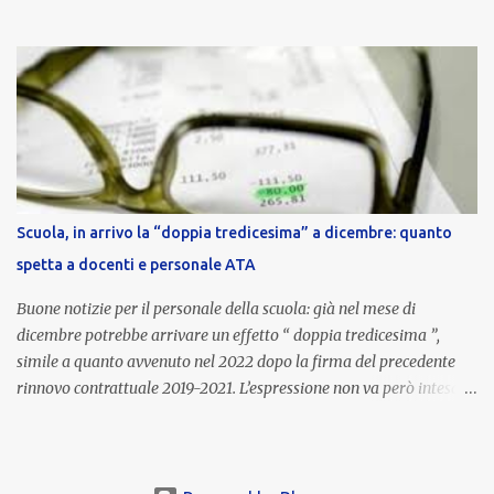
euro lordi , pari a 3.650 euro netti . Le somme risultano già visibili
nell’area riservata della piattaforma, insieme alla mensilità
ordinaria di ottobre . Cos’è la retribuzione di risultato La
retribuzione di risultato rappresenta la parte variabile dello
stipendio dei dirigenti scolastici. Viene corrisposta per valorizzare
la qualità dell’attività svolta, la gestione delle risorse e il
raggiungimento degli obiettivi fissati dal Ministero dell’Istruzione
e del Merito (MIM) . Per l’anno scolastico 2023/2024, il MIM ha
completato la procedura di valutazione e trasmesso i dati a NoiPA,
Scuola, in arrivo la “doppia tredicesima” a dicembre: quanto
che ha poi disposto la liquidazione automatica in busta paga . Gli
spetta a docenti e personale ATA
importi e le trattenute L’importo medio lordo riconosciuto è di 6....
Buone notizie per il personale della scuola: già nel mese di
dicembre potrebbe arrivare un effetto “ doppia tredicesima ”,
simile a quanto avvenuto nel 2022 dopo la firma del precedente
rinnovo contrattuale 2019-2021. L’espressione non va però intesa in
senso letterale: non si tratta di due mensilità piene , ma di una
tredicesima regolare a cui si sommeranno gli arretrati contrattuali
dovuti al nuovo accordo per il comparto scuola . In pratica,