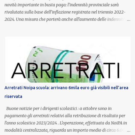
novità importante in busta paga: l’indennità provinciale sarà
rivalutata sulla base dell’inflazione registrata nel triennio 2022-
2024. Una misura che porterà anche all’aumento delle indennità di
servizio, che per i docenti con un’anzianità compresa tra 9 e 20
anni potranno raggiungere fino a 1.002 euro lordi annui. Il nuovo
contratto provinciale introduce inoltre un congedo speciale
dedicato alle donne vittime di violenza di genere, in linea con la
normativa nazionale e con l’obiettivo di offrire maggiore tutela e
supporto in situazioni delicate. L’indennità provinciale per i docenti
è un unicum in Italia: si tratta di una misura esclusiva della
Provincia autonoma di Bolzano, che integra in maniera stabile lo
stipendio nazionale grazie alle prerogative garantite
Arretrati Noipa scuola: arrivano 6mila euro già visibili nell’area
dall’autonomia locale. Non è un bonus temporaneo né un
riservata
compenso accessorio, ma una voce strutturale di retribuzione,
aggiornata periodicamente in base al cost...
Buone notizie per i dirigenti scolastici : a ottobre sono in
pagamento gli arretrati relativi alla retribuzione di risultato per
l’anno scolastico 2023/2024 . L’operazione, effettuata da NoiPA in
modalità centralizzata, riguarda un importo medio di circa 6.000