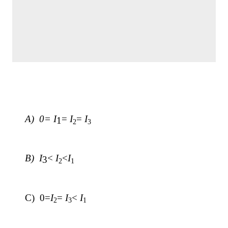
A)
0= I
=
I
=
I
1
2
3
B)
I
<
I
<
I
3
2
1
C)
0=
I
=
I
<
I
2
3
1