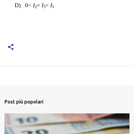
D)
0<
I
=
I
<
I
2
3
1
Post più popolari