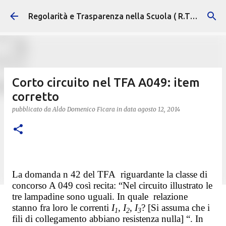
Passa ai contenuti principali
Regolarità e Trasparenza nella Scuola ( R.T.S. )
Corto circuito nel TFA A049: item
corretto
pubblicato da
Aldo Domenico Ficara
in data
agosto 12, 2014
La domanda n 42 del TFA
riguardante la classe di
concorso A 049 così recita: “Nel circuito illustrato le
tre lampadine sono uguali. In quale
relazione
stanno fra loro le correnti
I
,
I
,
I
? [Si assuma che i
1
2
3
fili di collegamento abbiano resistenza nulla] “. In