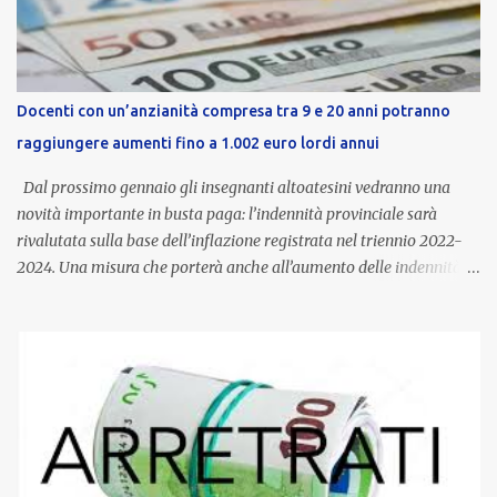
Docenti con un’anzianità compresa tra 9 e 20 anni potranno
raggiungere aumenti fino a 1.002 euro lordi annui
Dal prossimo gennaio gli insegnanti altoatesini vedranno una
novità importante in busta paga: l’indennità provinciale sarà
rivalutata sulla base dell’inflazione registrata nel triennio 2022-
2024. Una misura che porterà anche all’aumento delle indennità di
servizio, che per i docenti con un’anzianità compresa tra 9 e 20
anni potranno raggiungere fino a 1.002 euro lordi annui. Il nuovo
contratto provinciale introduce inoltre un congedo speciale
dedicato alle donne vittime di violenza di genere, in linea con la
normativa nazionale e con l’obiettivo di offrire maggiore tutela e
supporto in situazioni delicate. L’indennità provinciale per i docenti
è un unicum in Italia: si tratta di una misura esclusiva della
Provincia autonoma di Bolzano, che integra in maniera stabile lo