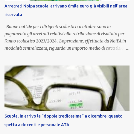
stipendio nazionale grazie alle prerogative garantite
Arretrati Noipa scuola: arrivano 6mila euro già visibili nell’area
dall’autonomia locale. Non è un bonus temporaneo né un
riservata
compenso accessorio, ma una voce strutturale di retribuzione,
aggiornata periodicamente in base al cost...
Buone notizie per i dirigenti scolastici : a ottobre sono in
pagamento gli arretrati relativi alla retribuzione di risultato per
l’anno scolastico 2023/2024 . L’operazione, effettuata da NoiPA in
modalità centralizzata, riguarda un importo medio di circa 6.000
euro lordi , pari a 3.650 euro netti . Le somme risultano già visibili
nell’area riservata della piattaforma, insieme alla mensilità
ordinaria di ottobre . Cos’è la retribuzione di risultato La
retribuzione di risultato rappresenta la parte variabile dello
stipendio dei dirigenti scolastici. Viene corrisposta per valorizzare
la qualità dell’attività svolta, la gestione delle risorse e il
raggiungimento degli obiettivi fissati dal Ministero dell’Istruzione
e del Merito (MIM) . Per l’anno scolastico 2023/2024, il MIM ha
completato la procedura di valutazione e trasmesso i dati a NoiPA,
Scuola, in arrivo la “doppia tredicesima” a dicembre: quanto
che ha poi disposto la liquidazione automatica in busta paga . Gli
spetta a docenti e personale ATA
importi e le trattenute L’importo medio lordo riconosciuto è di 6....