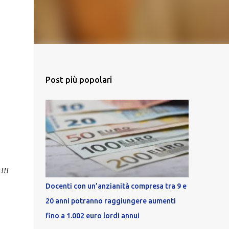
Post più popolari
!!!
Docenti con un’anzianità compresa tra 9 e
20 anni potranno raggiungere aumenti
fino a 1.002 euro lordi annui