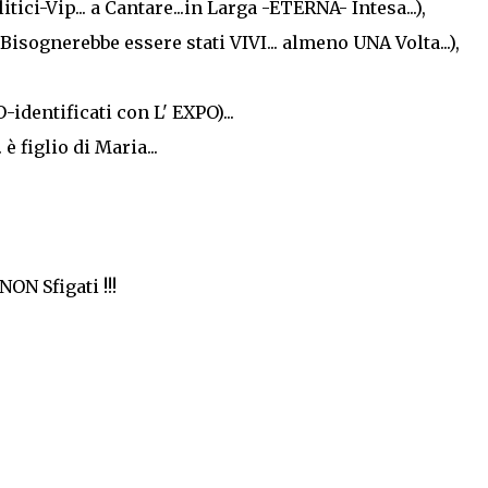
tici-Vip... a Cantare...in Larga -ETERNA- Intesa...),
sognerebbe essere stati VIVI... almeno UNA Volta...),
entificati con L' EXPO)...
è figlio di Maria...
ON Sfigati !!!