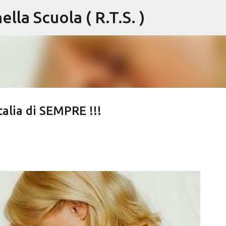
lla Scuola ( R.T.S. )
Passa ai contenuti principali
talia di SEMPRE !!!