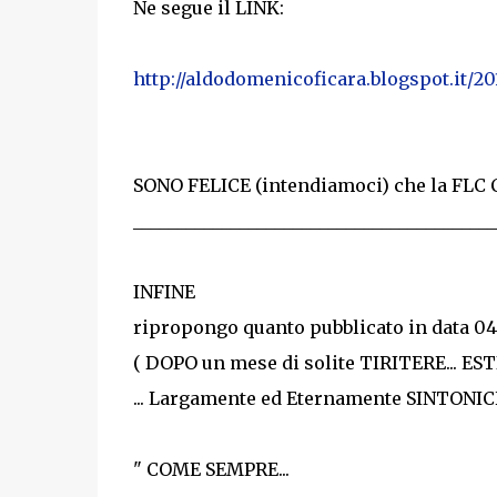
Ne segue il LINK:
http://aldodomenicoficara.blogspot.it/20
SONO FELICE (intendiamoci) che la FLC C
_________________________________________
INFINE
ripropongo quanto pubblicato in data 04
( DOPO un mese di solite TIRITERE... ESTI
... Largamente ed Eternamente SINTONICHE
" COME SEMPRE...