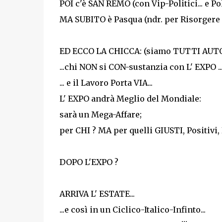
POI c'è SAN REMO (con Vip-Politici... e Poli
MA SUBITO è Pasqua (ndr. per Risorgere Bi
ED ECCO LA CHICCA: (siamo TUTTI AUTO-id
...chi NON si CON-sustanzia con L' EXPO ... 
... e il Lavoro Porta VIA...
L' EXPO andrà Meglio del Mondiale:
sarà un Mega-Affare;
per CHI ? MA per quelli GIUSTI, Positivi, N
DOPO L'EXPO ?
ARRIVA L' ESTATE...
...e così in un Ciclico-Italico-Infinto...