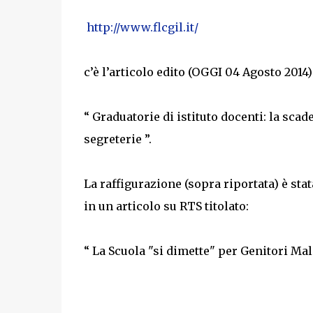
http://www.flcgil.it/
c’è l’articolo edito (OGGI 04 Agosto 2014) 
“ Graduatorie di istituto docenti: la scad
segreterie ”.
La raffigurazione (sopra riportata) è sta
in un articolo su RTS titolato:
“ La Scuola "si dimette" per Genitori Male