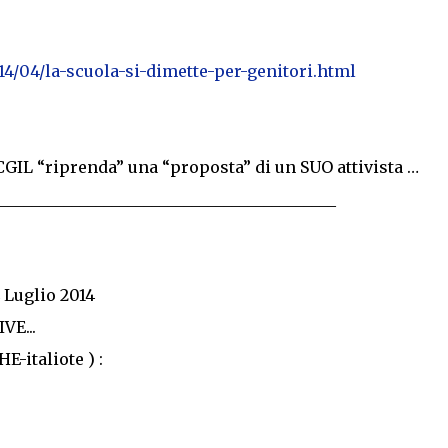
14/04/la-scuola-si-dimette-per-genitori.html
GIL “riprenda” una “proposta” di un SUO attivista …
__________________________________________
 Luglio 2014
VE...
-italiote ) :