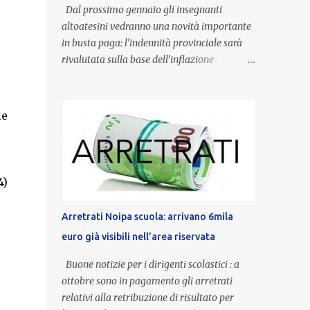
Dal prossimo gennaio gli insegnanti
altoatesini vedranno una novità importante
in busta paga: l’indennità provinciale sarà
rivalutata sulla base dell’inflazione
registrata nel triennio 2022-2024. Una
misura che porterà anche all’aumento delle
indennità di servizio, che per i docenti con
le
un’anzianità compresa tra 9 e 20 anni
potranno raggiungere fino a 1.002 euro lordi
annui. Il nuovo contratto provinciale
introduce inoltre un congedo speciale
4)
dedicato alle donne vittime di violenza di
genere, in linea con la normativa nazionale e
Arretrati Noipa scuola: arrivano 6mila
con l’obiettivo di offrire maggiore tutela e
euro già visibili nell’area riservata
supporto in situazioni delicate. L’indennità
provinciale per i docenti è un unicum in
Buone notizie per i dirigenti scolastici : a
Italia: si tratta di una misura esclusiva della
ottobre sono in pagamento gli arretrati
Provincia autonoma di Bolzano, che integra
relativi alla retribuzione di risultato per
in maniera stabile lo stipendio nazionale