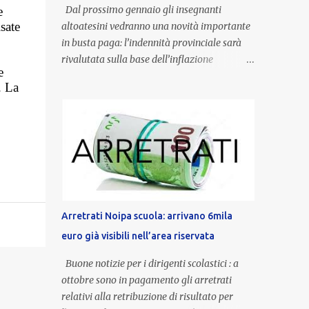
Dal prossimo gennaio gli insegnanti
e
sate
altoatesini vedranno una novità importante
in busta paga: l’indennità provinciale sarà
rivalutata sulla base dell’inflazione
e
registrata nel triennio 2022-2024. Una
. La
misura che porterà anche all’aumento delle
indennità di servizio, che per i docenti con
un’anzianità compresa tra 9 e 20 anni
potranno raggiungere fino a 1.002 euro lordi
annui. Il nuovo contratto provinciale
introduce inoltre un congedo speciale
dedicato alle donne vittime di violenza di
genere, in linea con la normativa nazionale e
Arretrati Noipa scuola: arrivano 6mila
con l’obiettivo di offrire maggiore tutela e
euro già visibili nell’area riservata
supporto in situazioni delicate. L’indennità
provinciale per i docenti è un unicum in
Buone notizie per i dirigenti scolastici : a
Italia: si tratta di una misura esclusiva della
ottobre sono in pagamento gli arretrati
Provincia autonoma di Bolzano, che integra
relativi alla retribuzione di risultato per
in maniera stabile lo stipendio nazionale