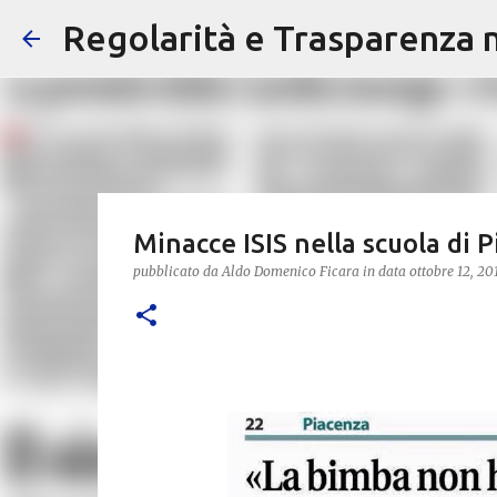
Regolarità e Trasparenza ne
Minacce ISIS nella scuola di 
pubblicato da
Aldo Domenico Ficara
in data
ottobre 12, 20