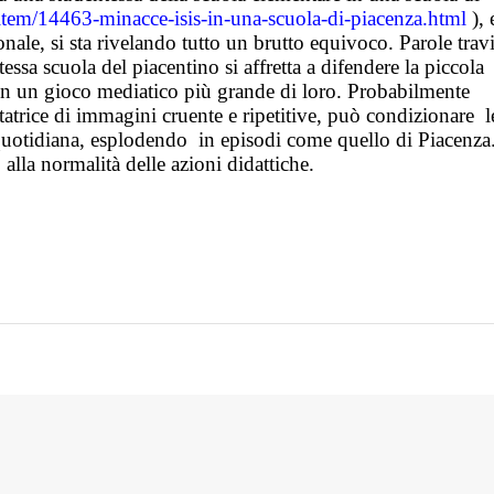
/item/14463-minacce-isis-in-una-scuola-di-piacenza.html
), 
ionale, si sta rivelando tutto un brutto equivoco. Parole travi
tessa scuola del piacentino si affretta a difendere la piccola
o in un gioco mediatico più grande di loro. Probabilmente
tatrice di immagini cruente e ripetitive, può condizionare
l
 quotidiana, esplodendo
in episodi come quello di Piacenza
o alla normalità delle azioni didattiche.