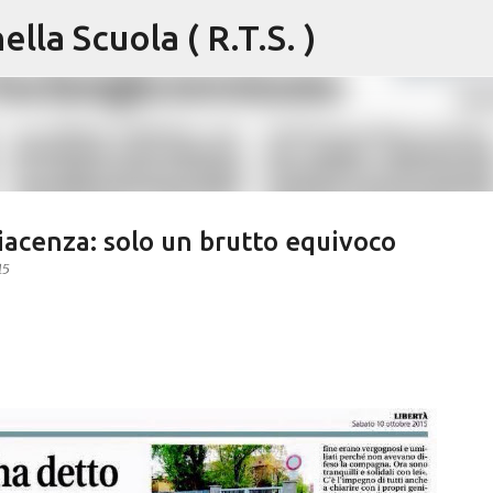
lla Scuola ( R.T.S. )
Passa ai contenuti principali
Piacenza: solo un brutto equivoco
15