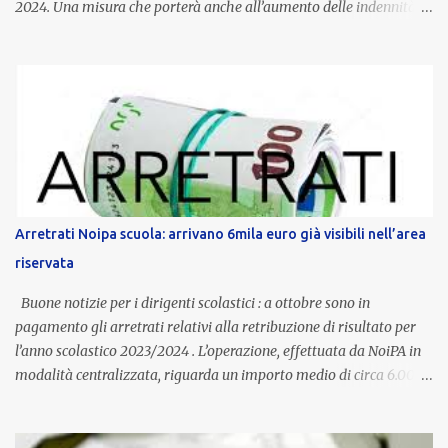
2024. Una misura che porterà anche all’aumento delle indennità di
servizio, che per i docenti con un’anzianità compresa tra 9 e 20
anni potranno raggiungere fino a 1.002 euro lordi annui. Il nuovo
contratto provinciale introduce inoltre un congedo speciale
dedicato alle donne vittime di violenza di genere, in linea con la
normativa nazionale e con l’obiettivo di offrire maggiore tutela e
supporto in situazioni delicate. L’indennità provinciale per i docenti
è un unicum in Italia: si tratta di una misura esclusiva della
Provincia autonoma di Bolzano, che integra in maniera stabile lo
stipendio nazionale grazie alle prerogative garantite
Arretrati Noipa scuola: arrivano 6mila euro già visibili nell’area
dall’autonomia locale. Non è un bonus temporaneo né un
riservata
compenso accessorio, ma una voce strutturale di retribuzione,
aggiornata periodicamente in base al cost...
Buone notizie per i dirigenti scolastici : a ottobre sono in
pagamento gli arretrati relativi alla retribuzione di risultato per
l’anno scolastico 2023/2024 . L’operazione, effettuata da NoiPA in
modalità centralizzata, riguarda un importo medio di circa 6.000
euro lordi , pari a 3.650 euro netti . Le somme risultano già visibili
nell’area riservata della piattaforma, insieme alla mensilità
ordinaria di ottobre . Cos’è la retribuzione di risultato La